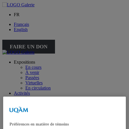
FR
Français
English
FAIRE UN DON
Expositions
En cours
À venir
Passées
Virtuelles
En circulation
Activités
Offre éducative
Collection
Collection
Collection spéciale : petite collection
À propos de la collection
À propos de la petite collection
Préférences en matière de témoins