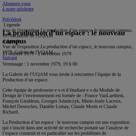
Abonnez-vous
à notre infolettre
Précédent
Légende
Vue de l'exposition
La production d’un espace, le nouveau campus
,
La production d’un espace : le nouveau
1979, Galerie de l'UQAM
campus
Légende
Vue de l'exposition
La production d’un espace, le nouveau campus
,
1979, Galerie de l'UQAM
23 octobre 1979 - 2 novembre 1979
Suivant
Vernissage :
1 novembre 1979, 19 h 00
La Galerie de l’UQAM vous invite à rencontrer l’équipe de la
Production d’un espace.
Cette équipe de professeur·e·s et d’étudiant·e·s du Module de
Design de l’environnement est formée de : France VanLaethem,
François Giraldeau, Georges Adamczyk, Marie-Josée Lacroix,
Michel Desroches, Danièle Lemay, Claude Morin et Claude
Richard.
La Production d’un espace : le nouveau campus est une exposition
qui s’inscrit dans une activité de recherche portant sur l’analyse de
l’espace construit et en particulier sur les problèmes de