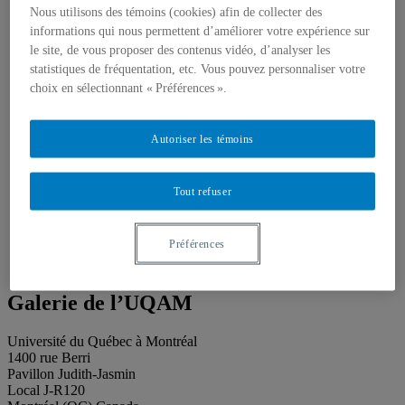
Publications
Nous utilisons des témoins (cookies) afin de collecter des
Toutes les publications
informations qui nous permettent d’améliorer votre expérience sur
À propos des publications
À propos des Éditions les petits carnets
le site, de vous proposer des contenus vidéo, d’analyser les
Actualités
statistiques de fréquentation, etc. Vous pouvez personnaliser votre
À propos
choix en sélectionnant « Préférences ».
Accessibilité
Contact
Mandat
Autoriser les témoins
Historique
Équipe
Proposition de projet
Tout refuser
Partenaires
Plan des salles
Salle de presse
Préférences
Recherche
Search
Search
for:
Galerie de l’UQAM
Université du Québec à Montréal
1400 rue Berri
Pavillon Judith-Jasmin
Local J-R120