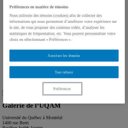
Publications
Toutes les publications
Préférences en matière de témoins
À propos des publications
Nous utilisons des témoins (cookies) afin de collecter des
À propos des Éditions les petits carnets
Actualités
informations qui nous permettent d’améliorer votre expérience sur
À propos
le site, de vous proposer des contenus vidéo, d’analyser les
Accessibilité
statistiques de fréquentation, etc. Vous pouvez personnaliser votre
Contact
choix en sélectionnant « Préférences ».
Mandat
Historique
Équipe
Autoriser les témoins
Proposition de projet
Partenaires
Plan des salles
Salle de presse
Tout refuser
Recherche
Recherche placeholder
Préférences
Search
Search
for:
Galerie de l’UQAM
Université du Québec à Montréal
1400 rue Berri
Pavillon Judith-Jasmin