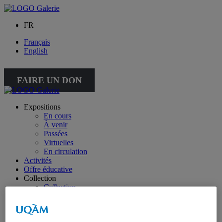
FR
Français
English
FAIRE UN DON
Expositions
En cours
À venir
Passées
Virtuelles
En circulation
Activités
Offre éducative
Collection
Collection
Collection spéciale : petite collection
À propos de la collection
À propos de la petite collection