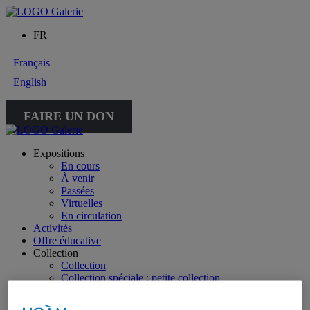
FR
Français
English
FAIRE UN DON
Expositions
En cours
À venir
Passées
Virtuelles
En circulation
Activités
Offre éducative
Collection
Collection
Collection spéciale : petite collection
À propos de la collection
À propos de la petite collection