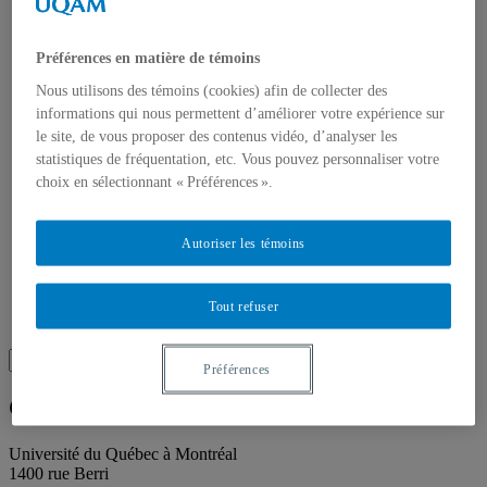
Publications
Toutes les publications
À propos des publications
Préférences en matière de témoins
À propos des Éditions les petits carnets
Actualités
Nous utilisons des témoins (cookies) afin de collecter des
À propos
informations qui nous permettent d’améliorer votre expérience sur
Accessibilité
le site, de vous proposer des contenus vidéo, d’analyser les
Contact
statistiques de fréquentation, etc. Vous pouvez personnaliser votre
Mandat
choix en sélectionnant « Préférences ».
Historique
Équipe
Proposition de projet
Partenaires
Autoriser les témoins
Plan des salles
Salle de presse
Recherche
Tout refuser
Recherche placeholder
Search
Préférences
Search
for:
Galerie de l’UQAM
Université du Québec à Montréal
1400 rue Berri