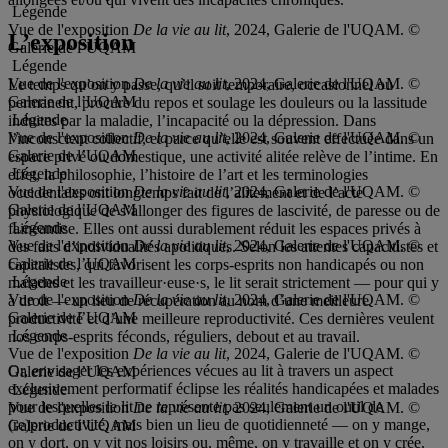
Légende
Vue de l'exposition
De la vie au lit
, 2024, Galerie de l'UQAM. ©
L’exposition
Galerie de l’UQAM
Légende
Vue de l'exposition
De la vie au lit
, 2024, Galerie de l'UQAM. ©
Le temps qu’on y passe, qu’il soit temporaire, occasionnel ou
Galerie de l’UQAM
permanent, procure du repos et soulage les douleurs ou la lassitude
Légende
induites par la maladie, l’incapacité ou la dépression. Dans
Vue de l'exposition
De la vie au lit
, 2024, Galerie de l'UQAM. ©
l’inconscient collectif, et parce qu’elle est souvent effectuée dans un
Galerie de l’UQAM
espace privé ou domestique, une activité alitée relève de l’intime. En
Légende
effet, la philosophie, l’histoire de l’art et les terminologies
Vue de l'exposition
De la vie au lit
, 2024, Galerie de l'UQAM. ©
occidentales ont longtemps fait de l’alitement et de l’acte
Galerie de l’UQAM
physiologique de s’allonger des figures de lascivité, de paresse ou de
Légende
fainéantise. Elles ont aussi durablement réduit les espaces privés à
Vue de l'exposition
De la vie au lit
, 2024, Galerie de l'UQAM. ©
des faits d’individualités apolitiques. Selon les attentes capacitistes et
Galerie de l’UQAM
capitalistes, qui favorisent les corps-esprits non handicapés ou non
Légende
malades et les travailleur·euse·s, le lit serait strictement — pour qui y
Vue de l'exposition
De la vie au lit
, 2024, Galerie de l'UQAM. ©
a droit — un lieu de récupération au nom d’une meilleure
Galerie de l’UQAM
productivité et d’une meilleure reproductivité. Ces dernières veulent
Légende
nos corps-esprits féconds, réguliers, debout et au travail.
Vue de l'exposition
De la vie au lit
, 2024, Galerie de l'UQAM. ©
Or, envisager les expériences vécues au lit à travers un aspect
Galerie de l’UQAM
exclusivement performatif éclipse les réalités handicapées et malades
Légende
pour lesquelles le lit ne représente pas seulement un outil de
Vue de l'exposition
De la vie au lit
, 2024, Galerie de l'UQAM. ©
(re)productivité, mais bien un lieu de quotidienneté — on y mange,
Galerie de l’UQAM
on y dort, on y vit nos loisirs ou, même, on y travaille et on y crée.