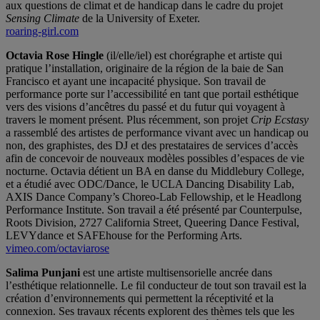
aux questions de climat et de handicap dans le cadre du projet
Sensing Climate
de la University of Exeter.
roaring-girl.com
Octavia Rose Hingle
(il/elle/iel) est chorégraphe et artiste qui
pratique l’installation, originaire de la région de la baie de San
Francisco et ayant une incapacité physique. Son travail de
performance porte sur l’accessibilité en tant que portail esthétique
vers des visions d’ancêtres du passé et du futur qui voyagent à
travers le moment présent. Plus récemment, son projet
Crip Ecstasy
a rassemblé des artistes de performance vivant avec un handicap ou
non, des graphistes, des DJ et des prestataires de services d’accès
afin de concevoir de nouveaux modèles possibles d’espaces de vie
nocturne. Octavia détient un BA en danse du Middlebury College,
et a étudié avec ODC/Dance, le UCLA Dancing Disability Lab,
AXIS Dance Company’s Choreo-Lab Fellowship, et le Headlong
Performance Institute. Son travail a été présenté par Counterpulse,
Roots Division, 2727 California Street, Queering Dance Festival,
LEVYdance et SAFEhouse for the Performing Arts.
vimeo.com/octaviarose
Salima Punjani
est une artiste multisensorielle ancrée dans
l’esthétique relationnelle. Le fil conducteur de tout son travail est la
création d’environnements qui permettent la réceptivité et la
connexion. Ses travaux récents explorent des thèmes tels que les