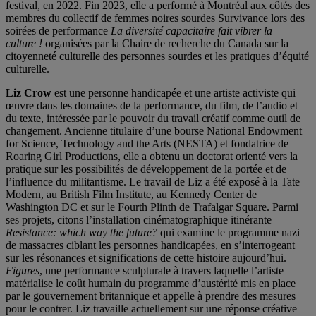
festival, en 2022. Fin 2023, elle a performé à Montréal aux côtés des
membres du collectif de femmes noires sourdes Survivance lors des
soirées de performance
La diversité capacitaire fait vibrer la
culture !
organisées par la Chaire de recherche du Canada sur la
citoyenneté culturelle des personnes sourdes et les pratiques d’équité
culturelle.
Liz Crow
est une personne handicapée et une artiste activiste qui
œuvre dans les domaines de la performance, du film, de l’audio et
du texte, intéressée par le pouvoir du travail créatif comme outil de
changement. Ancienne titulaire d’une bourse National Endowment
for Science, Technology and the Arts (NESTA) et fondatrice de
Roaring Girl Productions, elle a obtenu un doctorat orienté vers la
pratique sur les possibilités de développement de la portée et de
l’influence du militantisme. Le travail de Liz a été exposé à la Tate
Modern, au British Film Institute, au Kennedy Center de
Washington DC et sur le Fourth Plinth de Trafalgar Square. Parmi
ses projets, citons l’installation cinématographique itinérante
Resistance: which way the future?
qui examine le programme nazi
de massacres ciblant les personnes handicapées, en s’interrogeant
sur les résonances et significations de cette histoire aujourd’hui.
Figures
, une performance sculpturale à travers laquelle l’artiste
matérialise le coût humain du programme d’austérité mis en place
par le gouvernement britannique et appelle à prendre des mesures
pour le contrer. Liz travaille actuellement sur une réponse créative