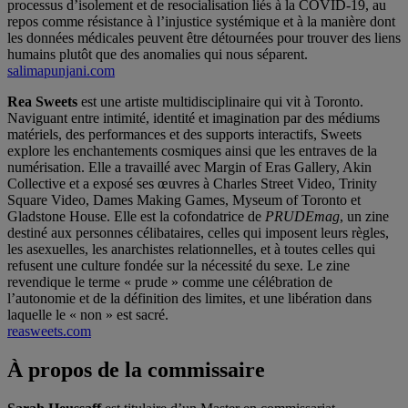
processus d’isolement et de resocialisation liés à la COVID-19, au
repos comme résistance à l’injustice systémique et à la manière dont
les données médicales peuvent être détournées pour trouver des liens
humains plutôt que des anomalies qui nous séparent.
salimapunjani.com
Rea Sweets
est une artiste multidisciplinaire qui vit à Toronto.
Naviguant entre intimité, identité et imagination par des médiums
matériels, des performances et des supports interactifs, Sweets
explore les enchantements cosmiques ainsi que les entraves de la
numérisation. Elle a travaillé avec Margin of Eras Gallery, Akin
Collective et a exposé ses œuvres à Charles Street Video, Trinity
Square Video, Dames Making Games, Myseum of Toronto et
Gladstone House. Elle est la cofondatrice de
PRUDEmag
, un zine
destiné aux personnes célibataires, celles qui imposent leurs règles,
les asexuelles, les anarchistes relationnelles, et à toutes celles qui
refusent une culture fondée sur la nécessité du sexe. Le zine
revendique le terme « prude » comme une célébration de
l’autonomie et de la définition des limites, et une libération dans
laquelle le « non » est sacré.
reasweets.com
À propos de la commissaire