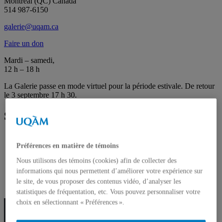
Montréal (QC) Canada
514 987-6150
galerie@uqam.ca
Faire un don
Mardi – samedi,
12 h – 18 h
La Galerie passe en mode virtuel pour la période estivale. De retour
le 3 septembre 17 h 30.
Suivez la galerie
Préférences en matière de témoins
Nous utilisons des témoins (cookies) afin de collecter des
Français
informations qui nous permettent d’améliorer votre expérience sur
English
le site, de vous proposer des contenus vidéo, d’analyser les
statistiques de fréquentation, etc. Vous pouvez personnaliser votre
choix en sélectionnant « Préférences ».
FAIRE UN DON