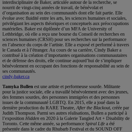
interdisciplinaire de Baker, articulée autour de la recherche, se
nourrit de vingt-cinq années de travail, de bénévolat et
d’organisation au sein des communautés dont elle fait partie. Elle
évolue avec fluidité entre les arts, les sciences humaines et sociales,
privilégiant les aspects théoriques et conceptuels aux préoccupations
matérielles. Baker est diplômée d’un MFA de University of
Lethbridge, où elle a reçu une bourse du Conseil de recherches en
sciences humaines (CRSH) pour ses recherches sur la performance
en l’absence du corps de l’artiste. Elle a exposé et performé à travers
le Canada et à l’étranger. Au cours de sa carrière, Cindy Baker a
contribué à la création d’importantes organisations communautaires
et de défense des droits, elle continue aujourd’hui de s’impliquer
bénévolement en occupant des fonctions de responsabilité au sein de
ses communautés.
cindy-baker.ca
Tamyka Bullen
est une artiste et performeuse sourde. Militante
pour la justice sociale, elle a travaillé bénévolement avec des jeunes,
des femmes sourdes, des personnes immigrées et des personnes
issues de la communauté LGBTQ. En 2015, elle a joué dans la
dernière production du RARE Theatre,
After the Blackout
, créée par
Judith Thompson. Parmi ses autres réalisations, Bullen a participé à
l’exposition
Hidden
en 2020 à la Galerie Tangled Art + Disability de
Toronto. Cette même année, sa performance
Spiral Life
a été
présentée dans le cadre du Rhubarb Festival et du SOUND OFF