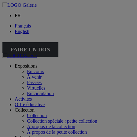
FR
Français
English
FAIRE UN DON
Expositions
En cours
À venir
Passées
Virtuelles
En circulation
Activités
Offre éducative
Collection
Collection
Collection spéciale : petite collection
À propos de la collection
À propos de la petite collection