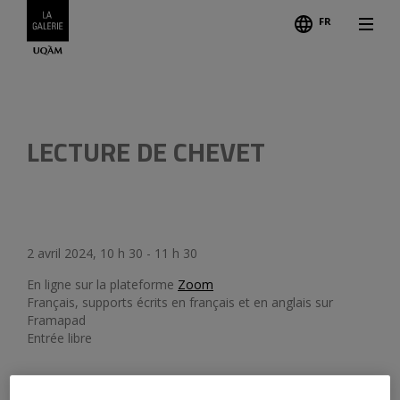
FR
Légend
LECTURE DE CHEVET
2 avril 2024, 10 h 30 - 11 h 30
En ligne sur la plateforme
Zoom
Français, supports écrits en français et en anglais sur
Framapad
Entrée libre
Le 2 avril 2024, la commissaire de l’exposition Sarah