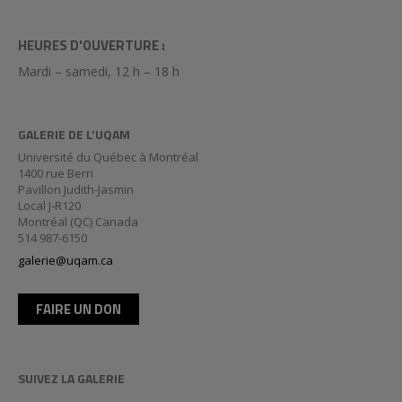
HEURES D'OUVERTURE :
Mardi – samedi, 12 h – 18 h
GALERIE DE L’UQAM
Université du Québec à Montréal
1400 rue Berri
Pavillon Judith-Jasmin
Local J-R120
Montréal (QC) Canada
514 987-6150
galerie@uqam.ca
FAIRE UN DON
SUIVEZ LA GALERIE