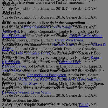
place dans le système plus vaste de l’art contemporain.
Légende
Vue de l’exposition
do it Montréal
, 2016, Galerie de l’UQAM
Artistes
Légende
Vue de l’exposition
do it Montréal
, 2016, Galerie de l’UQAM
Légende
60 instructions tirées du livre
do it: the compendium
Vue de l’exposition
do it Montréal
, 2016, Galerie de l’UQAM
Etel Adnan,
Kathryn Andrews
,
Cory Arcangel
, Robert Barry,
Légende
Jérôme Bel
, Bernadette Corporation, Louise Bourgeois, Cao Fei,
Vue de l’exposition
do it Montréal
, 2016, Galerie de l’UQAM
Boris Charmatz
, Chu Yun, Claire Fontaine,
Critical Art Ensemble
,
Légende
Minerva Cuevas, Jimmie Durham,
Cerith Wyn Evans
,
Vue de l’exposition
do it Montréal
, 2016, Galerie de l’UQAM
William Forsythe, Simone Forti,
Theaster Gates
, Jef Geys,
Gilbert &
Légende
George
, Édouard Glissant, Léon Golub, Dominique Gonzalez-
Vue de l’exposition
do it Montréal
, 2016, Galerie de l’UQAM
Foerster,
Felix Gonzalez-Torres
, Joseph Grigely, Nicholas Hlobo,
Légende
Carsten Höller, Pierre Huygue, Joan Jonas, Ilya Kabakov,
Ragnar
Vue de l’exposition
do it Montréal
, 2016, Galerie de l’UQAM
Kjartansson
, Jiří Kolář, Július Koller,
Suzanne Lacy
,
Légende
Bertrand Lavier
, Sol LeWitt, Erik van Lieshout, Lucy R. Lippard,
Vue de l’exposition
do it Montréal
, 2016, Galerie de l’UQAM
Jonas Mekas
, Jean-Luc Nancy, Bruce Nauman, Albert Oehlen, Pak
Légende
Sheung-Chuen,
Christodoulos Panayiotou
, Amalia Pica, Cesare
Vue de l’exposition
do it Montréal
, 2016, Galerie de l’UQAM
Pietroiusti,
Adrian Piper
,
Raqs Media Collective
,
Eszter Salamon
,
Légende
Peter Saville,
Jim Shaw
, Shimabuku, Michael Smith, Nancy Spero,
Vue de l’exposition
do it Montréal
, 2016, Galerie de l’UQAM
Mario García Torres, Rosemarie Trockel, Hannah Weinberger,
Légende
Lawrence Weiner
,
Erwin Wurm
Vue de l’exposition
do it Montréal
, 2016, Galerie de l’UQAM
Légende
10 instructions inédites
Vue de l’exposition
do it Montréal
, 2016, Galerie de l’UQAM
Anonyme, Christophe Barbeau, Martine Delvaux,
Chloé