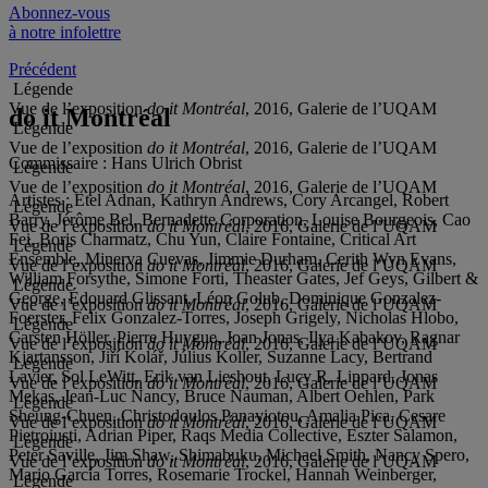
Abonnez-vous
à notre infolettre
Précédent
Légende
Vue de l’exposition
do it Montréal
, 2016, Galerie de l’UQAM
do it Montréal
Légende
Vue de l’exposition
do it Montréal
, 2016, Galerie de l’UQAM
Commissaire :
Hans Ulrich Obrist
Légende
Vue de l’exposition
do it Montréal
, 2016, Galerie de l’UQAM
Artistes :
Etel Adnan, Kathryn Andrews, Cory Arcangel, Robert
Légende
Barry, Jérôme Bel, Bernadette Corporation, Louise Bourgeois, Cao
Vue de l’exposition
do it Montréal
, 2016, Galerie de l’UQAM
Fei, Boris Charmatz, Chu Yun, Claire Fontaine, Critical Art
Légende
Ensemble, Minerva Cuevas, Jimmie Durham, Cerith Wyn Evans,
Vue de l’exposition
do it Montréal
, 2016, Galerie de l’UQAM
William Forsythe, Simone Forti, Theaster Gates, Jef Geys, Gilbert &
Légende
George, Édouard Glissant, Léon Golub, Dominique Gonzalez-
Vue de l’exposition
do it Montréal
, 2016, Galerie de l’UQAM
Foerster, Felix Gonzalez-Torres, Joseph Grigely, Nicholas Hlobo,
Légende
Carsten Höller, Pierre Huygue, Joan Jonas, Ilya Kabakov, Ragnar
Vue de l’exposition
do it Montréal
, 2016, Galerie de l’UQAM
Kjartansson, Jiří Kolář, Július Koller, Suzanne Lacy, Bertrand
Légende
Lavier, Sol LeWitt, Erik van Lieshout, Lucy R. Lippard, Jonas
Vue de l’exposition
do it Montréal
, 2016, Galerie de l’UQAM
Mekas, Jean-Luc Nancy, Bruce Nauman, Albert Oehlen, Park
Légende
Sheung-Chuen, Christodoulos Panayiotou, Amalia Pica, Cesare
Vue de l’exposition
do it Montréal
, 2016, Galerie de l’UQAM
Pietroiusti, Adrian Piper, Raqs Media Collective, Eszter Salamon,
Légende
Peter Saville, Jim Shaw, Shimabuku, Michael Smith, Nancy Spero,
Vue de l’exposition
do it Montréal
, 2016, Galerie de l’UQAM
Mario García Torres, Rosemarie Trockel, Hannah Weinberger,
Légende