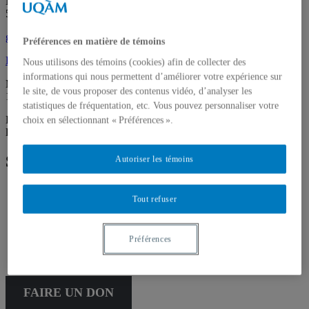
Montréal (QC) Canada
514 987-6150
galerie@uqam.ca
Préférences en matière de témoins
Faire un don
Nous utilisons des témoins (cookies) afin de collecter des
informations qui nous permettent d’améliorer votre expérience sur
Mardi – samedi,
le site, de vous proposer des contenus vidéo, d’analyser les
12 h – 18 h
statistiques de fréquentation, etc. Vous pouvez personnaliser votre
La Galerie passe en mode virtuel pour la période estivale. De retour
choix en sélectionnant « Préférences ».
le 3 septembre 17 h 30.
Suivez la galerie
Autoriser les témoins
Tout refuser
Français
Préférences
English
FAIRE UN DON