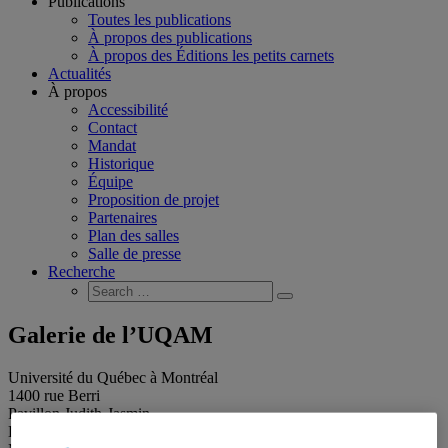
Publications
Toutes les publications
À propos des publications
À propos des Éditions les petits carnets
Actualités
À propos
Accessibilité
Contact
Mandat
Historique
Équipe
Proposition de projet
Partenaires
Plan des salles
Salle de presse
Recherche
Search
Search
for:
Galerie de l’UQAM
Université du Québec à Montréal
1400 rue Berri
Pavillon Judith-Jasmin
Local J-R120