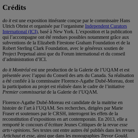
Crédits
do it
est une exposition itinérante conçue par le commissaire Hans
Ulrich Obrist et organisée par l’organisme
Independent Curators
International (ICI)
, basé à New York. L’exposition et la publication
qui l’accompagne ont été rendues possibles notamment grâce aux
subventions de la Elizabeth Firestone Graham Foundation et de la
Robert Sterling Clark Foundation, avec le généreux soutien de
Project Perpetual ainsi que du Forum international et du conseil
d’administration d’ICI.
do it Montréal
est une production de la Galerie de l’UQAM et est
présentée avec l’appui du Conseil des arts du Canada. Sa réalisation
a été confiée à la commissaire Florence-Agathe Dubé-Moreau, dont
la participation au projet est réalisée dans le cadre de l’initiative
Premier commissariat
de la Galerie de l’UQAM.
Florence-Agathe Dubé-Moreau est candidate de la maitrise en
histoire de l’art à l’UQAM. Ses recherches, dirigées par Marie
Fraser et soutenues par le CRSH, interrogent les effets de la
reconstitution d’expositions en art contemporain. En 2013, elle a
remporté le concours d’écriture Jeunes Critiques de la revue
esse
arts+opinions
. Ses textes ont entre autres été publiés dans les revues
Artichaut
et
esse
, ainsi que dans les monographies
Trevor Gould.