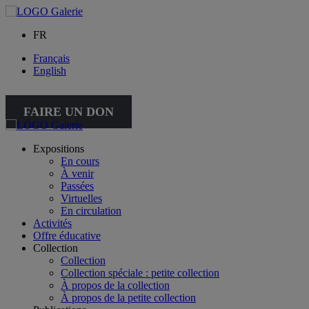
FR
Français
English
FAIRE UN DON
Expositions
En cours
À venir
Passées
Virtuelles
En circulation
Activités
Offre éducative
Collection
Collection
Collection spéciale : petite collection
À propos de la collection
À propos de la petite collection