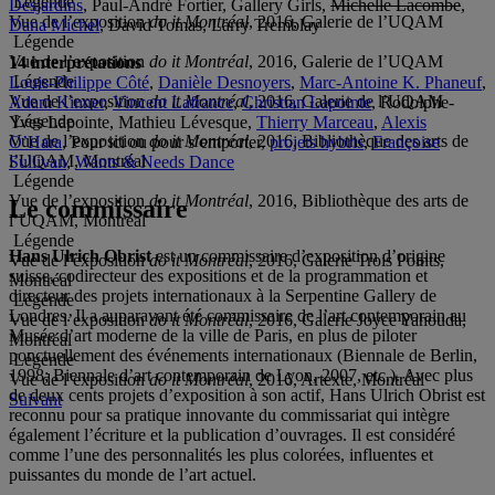
Légende
Desjardins
, Paul-André Fortier, Gallery Girls,
Michelle Lacombe
,
Vue de l’exposition
do it Montréal
, 2016, Galerie de l’UQAM
Dana Michel
, David Tomas, Larry Tremblay
Légende
Vue de l’exposition
do it Montréal
, 2016, Galerie de l’UQAM
14 interprétations
Légende
Louis-Philippe Côté
,
Danièle Desnoyers
,
Marc-Antoine K. Phaneuf
,
Vue de l’exposition
do it Montréal
, 2016, Galerie de l’UQAM
Adam Kinner
,
Vincent Lafrance
,
Christian Lapointe
, Rodolphe-
Légende
Yves Lapointe, Mathieu Lévesque,
Thierry Marceau
,
Alexis
Vue de l’exposition
do it Montréal
, 2016, Bibliothèque des arts de
O’Hara
, Pour ici ou pour s’emporter,
projets hybris
,
Françoise
l’UQAM, Montréal
Sullivan
,
Wants & Needs Dance
Légende
Vue de l’exposition
do it Montréal
, 2016, Bibliothèque des arts de
Le commissaire
l’UQAM, Montréal
Légende
Hans Ulrich Obrist
est un commissaire d’exposition d’origine
Vue de l’exposition
do it Montréal
, 2016, Galerie Trois Points,
suisse, codirecteur des expositions et de la programmation et
Montréal
directeur des projets internationaux à la Serpentine Gallery de
Légende
Londres. Il a auparavant été commissaire de l’art contemporain au
Vue de l’exposition
do it Montréal
, 2016, Galerie Joyce Yahouda,
Musée d’art moderne de la ville de Paris, en plus de piloter
Montréal
ponctuellement des événements internationaux (Biennale de Berlin,
Légende
1998; Biennale d’art contemporain de Lyon, 2007, etc.). Avec plus
Vue de l’exposition
do it Montréal
, 2016, Artexte, Montréal
de deux cents projets d’exposition à son actif, Hans Ulrich Obrist est
Suivant
reconnu pour sa pratique innovante du commissariat qui intègre
également l’écriture et la publication d’ouvrages. Il est considéré
comme l’une des personnalités les plus colorées, influentes et
puissantes du monde de l’art actuel.