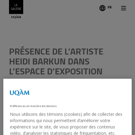
FR
Légend
PRÉSENCE DE L’ARTISTE
HEIDI BARKUN DANS
L’ESPACE D’EXPOSITION
15 février 2020, 12 h 00 - 18 h 00
Préférences en matière de témoins
Nous utilisons des témoins (cookies) afin de collecter des
Galerie de l’UQAM
informations qui nous permettent d’améliorer votre
En français et en anglais
expérience sur le site, de vous proposer des contenus
Entrée libre
vidéo, d’analyser les statistiques de fréquentation, etc.