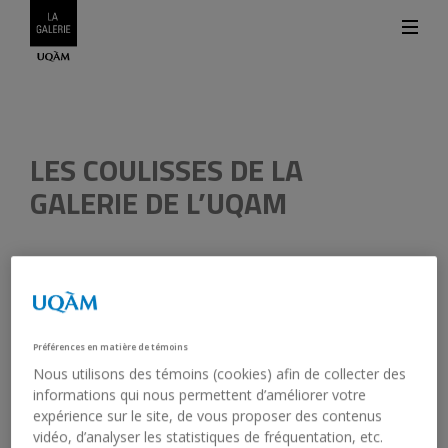
LES COULISSES DE LA
GALERIE DE L’UQAM
30 mars 2022, 12 h 45 - 13 h 35
Préférences en matière de témoins
Galerie de l’UQAM
En français
Nous utilisons des témoins (cookies) afin de collecter des
Places limitées.
Inscription obligatoire
informations qui nous permettent d’améliorer votre
expérience sur le site, de vous proposer des contenus
vidéo, d’analyser les statistiques de fréquentation, etc.
Dans le cadre du
Printemps de la recherche et de la