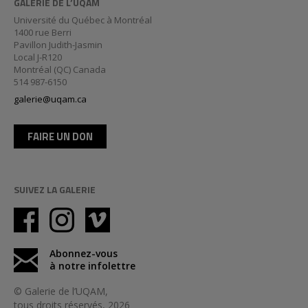
GALERIE DE L’UQAM
Université du Québec à Montréal
1400 rue Berri
Pavillon Judith-Jasmin
Local J-R120
Montréal (QC) Canada
514 987-6150
galerie@uqam.ca
FAIRE UN DON
SUIVEZ LA GALERIE
Abonnez-vous
à notre infolettre
© Galerie de l’UQAM,
tous droits réservés, 2026