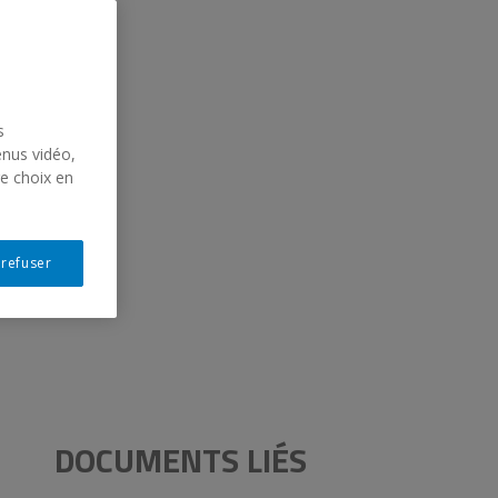
s
enus vidéo,
re choix en
rt
 refuser
DOCUMENTS LIÉS