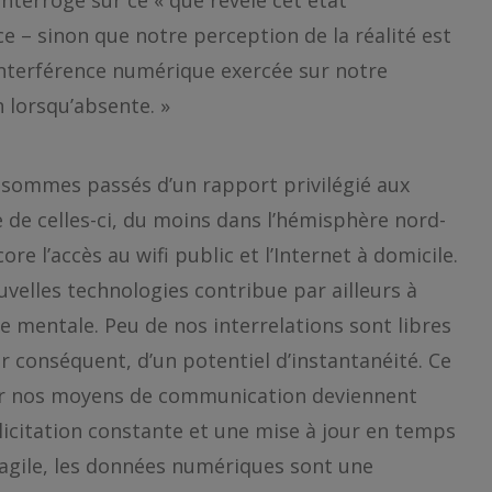
nterroge sur ce « que révèle cet état
e – sinon que notre perception de la réalité est
interférence numérique exercée sur notre
n lorsqu’absente. »
 sommes passés d’un rapport privilégié aux
de celles-ci, du moins dans l’hémisphère nord-
ore l’accès au wifi public et l’Internet à domicile.
velles technologies contribue par ailleurs à
ge mentale. Peu de nos interrelations sont libres
ar conséquent, d’un potentiel d’instantanéité. Ce
 par nos moyens de communication deviennent
licitation constante et une mise à jour en temps
 agile, les données numériques sont une