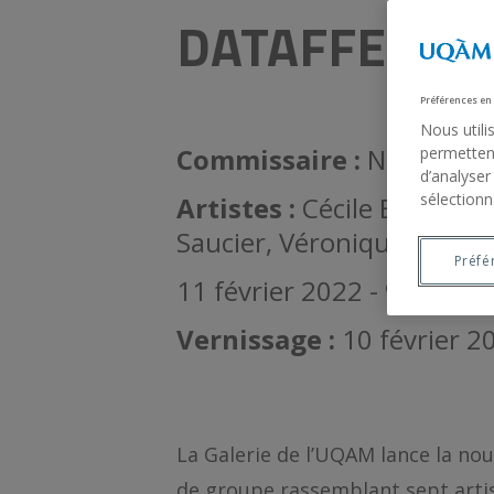
DATAFFECTS
Préférences en
Nous utili
Commissaire :
Nathalie 
permettent
d’analyser
sélectionn
Artistes :
Cécile Babiole, 
Saucier, Véronique Savard
Préfé
11 février 2022 - 9 avril 2
Vernissage :
10 février 2
La Galerie de l’UQAM lance la no
de groupe rassemblant sept artist