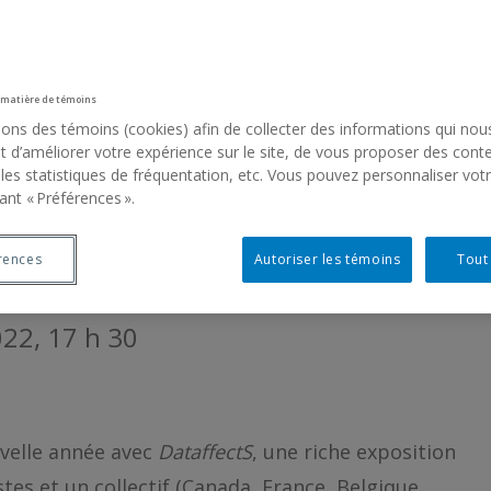
 matière de témoins
sons des témoins (cookies) afin de collecter des informations qui nou
Bachand
 d’améliorer votre expérience sur le site, de vous proposer des cont
 les statistiques de fréquentation, etc. Vous pouvez personnaliser vot
ant « Préférences ».
LAb[au], Julie Morel, Rodolfo Peraza, Robe
, Dominique Sirois, Mathieu Zurstrassen
rences
Autoriser les témoins
Tout
022
022, 17 h 30
uvelle année avec
DataffectS
, une riche exposition
es et un collectif (Canada, France, Belgique,