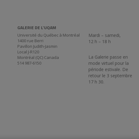
GALERIE DE L’UQAM
Université du Québec à Montréal
Mardi – samedi,
1400 rue Berri
12 h – 18 h
Pavillon Judith-Jasmin
Local J-R120
La Galerie passe en
Montréal (QC) Canada
514 987-6150
mode virtuel pour la
période estivale. De
retour le 3 septembre
17 h 30.