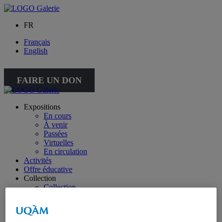
FR
Français
English
FAIRE UN DON
Expositions
En cours
À venir
Passées
Virtuelles
En circulation
Activités
Offre éducative
Collection
Collection
Collection spéciale : petite collection
À propos de la collection
À propos de la petite collection