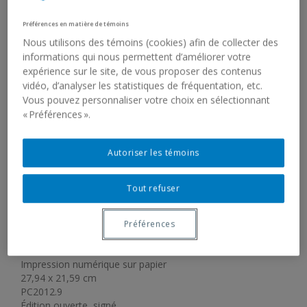
Préférences en matière de témoins
Nous utilisons des témoins (cookies) afin de collecter des
informations qui nous permettent d’améliorer votre
expérience sur le site, de vous proposer des contenus
vidéo, d’analyser les statistiques de fréquentation, etc.
Vous pouvez personnaliser votre choix en sélectionnant
« Préférences ».
MICHAEL DUMONTIER, NEIL
Autoriser les témoins
FARBER
Tout refuser
TYPING (CODE OF ETHICS)
Préférences
2011
Impression numérique sur papier
27,94 x 21,59 cm
PC2012.9
Édition ouverte, signé