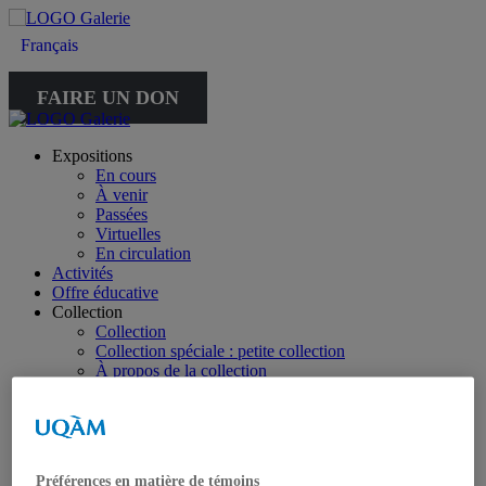
Français
FAIRE UN DON
Expositions
En cours
À venir
Passées
Virtuelles
En circulation
Activités
Offre éducative
Collection
Collection
Collection spéciale : petite collection
À propos de la collection
À propos de la petite collection
Publications
Toutes les publications
À propos des publications
À propos des Éditions les petits carnets
Préférences en matière de témoins