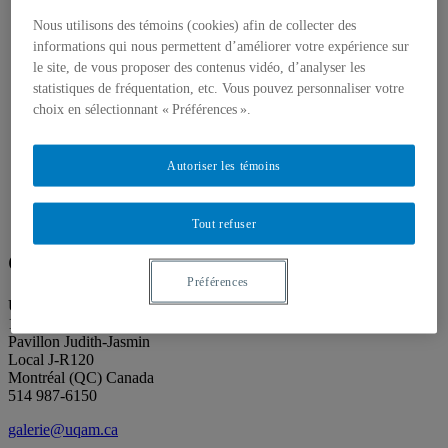
Actualités
À propos
Nous utilisons des témoins (cookies) afin de collecter des
Accessibilité
informations qui nous permettent d’améliorer votre expérience sur
Contact
le site, de vous proposer des contenus vidéo, d’analyser les
Mandat
statistiques de fréquentation, etc. Vous pouvez personnaliser votre
Historique
Équipe
choix en sélectionnant « Préférences ».
Proposition de projet
Partenaires
Plan des salles
Autoriser les témoins
Salle de presse
Recherche
Search
Tout refuser
Search
for:
Galerie de l’UQAM
Préférences
Université du Québec à Montréal
1400 rue Berri
Pavillon Judith-Jasmin
Local J-R120
Montréal (QC) Canada
514 987-6150
galerie@uqam.ca