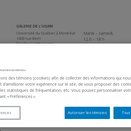
GALERIE DE L’UQAM
Université du Québec à Montréal
Mardi – samedi,
1400 rue Berri
12 h – 18 h
Pavillon Judith-Jasmin
Local J-R120
La Galerie passe en
Montréal (QC) Canada
514 987-6150
mode virtuel pour la
période estivale. De
retour le 3 septembre
 matière de témoins
17 h 30.
sons des témoins (cookies) afin de collecter des informations qui nou
 d’améliorer votre expérience sur le site, de vous proposer des cont
 les statistiques de fréquentation, etc. Vous pouvez personnaliser vot
ant « Préférences ».
rences
Autoriser les témoins
Tout