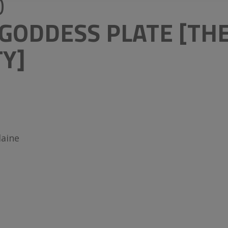
O
GODDESS PLATE [TH
Y]
laine