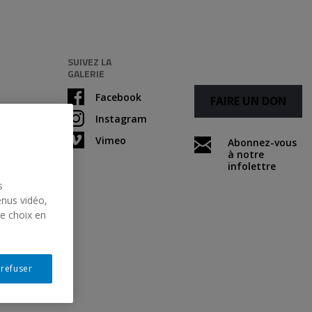
SUIVEZ LA
GALERIE
Facebook
FAIRE UN DON
Instagram
Vimeo
Abonnez-vous
à notre
infolettre
s
enus vidéo,
re choix en
 refuser