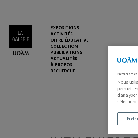
EXPOSITIONS
ACTIVITÉS
OFFRE ÉDUCATIVE
COLLECTION
PUBLICATIONS
ACTUALITÉS
À PROPOS
RECHERCHE
Préférences en
Nous utili
permettent
d’analyser
sélectionn
Préfé