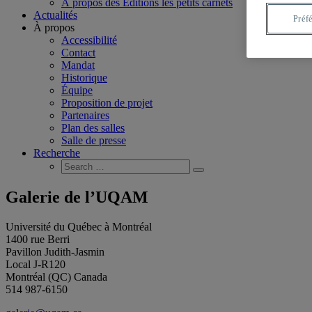
À propos des Éditions les petits carnets
Actualités
Préf
À propos
Accessibilité
Contact
Mandat
Historique
Équipe
Proposition de projet
Partenaires
Plan des salles
Salle de presse
Recherche
Search
Search
for:
Galerie de l’UQAM
Université du Québec à Montréal
1400 rue Berri
Pavillon Judith-Jasmin
Local J-R120
Montréal (QC) Canada
514 987-6150