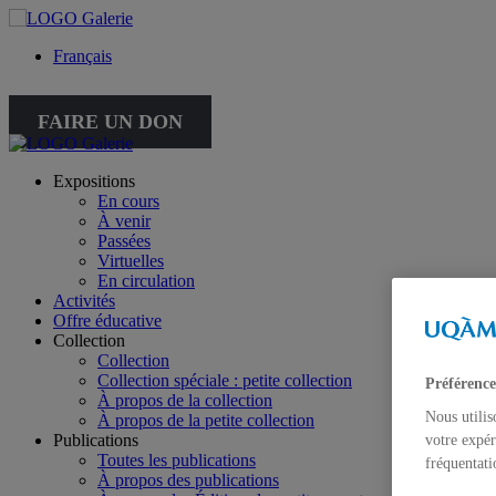
Français
FAIRE UN DON
Expositions
En cours
À venir
Passées
Virtuelles
En circulation
Activités
Offre éducative
Collection
Collection
Collection spéciale : petite collection
Préférence
À propos de la collection
Nous utilis
À propos de la petite collection
Publications
votre expér
Toutes les publications
fréquentati
À propos des publications