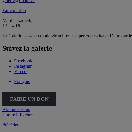
galerie@uqam.ca
Faire un don
Mardi – samedi,
12 h – 18 h
La Galerie passe en mode virtuel pour la période estivale. De retour l
Suivez la galerie
Facebook
Instagram
Vimeo
Français
FAIRE UN DON
Abonnez-vous
à notre infolettre
Précédent