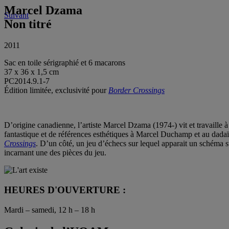
Marcel Dzama
Suivant
Non titré
2011
Sac en toile sérigraphié et 6 macarons
37 x 36 x 1,5 cm
PC2014.9.1-7
Édition limitée, exclusivité pour
Border Crossings
D’origine canadienne, l’artiste Marcel Dzama (1974-) vit et travaille à
fantastique et de références esthétiques à Marcel Duchamp et au dadaï
Crossings
. D’un côté, un jeu d’échecs sur lequel apparait un schéma s
incarnant une des pièces du jeu.
HEURES D'OUVERTURE :
Mardi – samedi, 12 h – 18 h