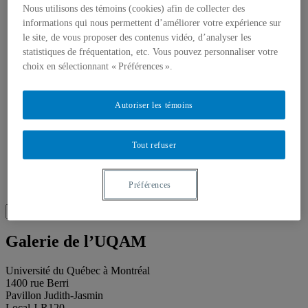
Toutes les publications
Nous utilisons des témoins (cookies) afin de collecter des
À propos des publications
informations qui nous permettent d’améliorer votre expérience sur
À propos des Éditions les petits carnets
le site, de vous proposer des contenus vidéo, d’analyser les
Actualités
À propos
statistiques de fréquentation, etc. Vous pouvez personnaliser votre
Accessibilité
choix en sélectionnant « Préférences ».
Contact
Mandat
Historique
Autoriser les témoins
Équipe
Proposition de projet
Partenaires
Tout refuser
Plan des salles
Salle de presse
Recherche
Préférences
Recherche placeholder
Search
Search
for:
Galerie de l’UQAM
Université du Québec à Montréal
1400 rue Berri
Pavillon Judith-Jasmin
Local J-R120