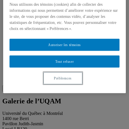
Toutes les publications
Nous utilisons des témoins (cookies) afin de collecter des
À propos des publications
informations qui nous permettent d’améliorer votre expérience sur
À propos des Éditions les petits carnets
Actualités
le site, de vous proposer des contenus vidéo, d’analyser les
À propos
statistiques de fréquentation, etc. Vous pouvez personnaliser votre
Accessibilité
choix en sélectionnant « Préférences ».
Contact
Mandat
Historique
Autoriser les témoins
Équipe
Proposition de projet
Partenaires
Tout refuser
Plan des salles
Salle de presse
Recherche
Recherche placeholder
Préférences
Search
Search
for:
Galerie de l’UQAM
Université du Québec à Montréal
1400 rue Berri
Pavillon Judith-Jasmin
Local J-R120