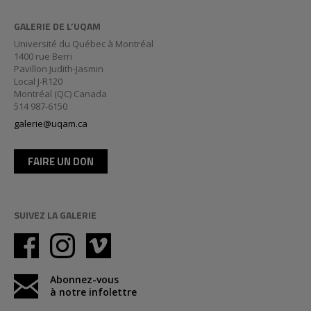
GALERIE DE L’UQAM
Université du Québec à Montréal
1400 rue Berri
Pavillon Judith-Jasmin
Local J-R120
Montréal (QC) Canada
514 987-6150
galerie@uqam.ca
FAIRE UN DON
SUIVEZ LA GALERIE
Abonnez-vous
à notre infolettre