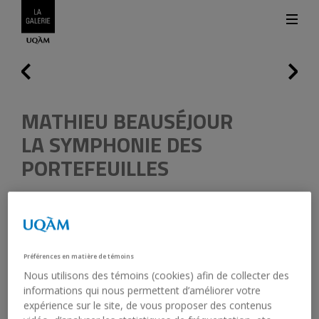
Suiva
Précédent
MATHIEU BEAUSÉJOUR
LA SYMPHONIE DES
PORTEFEUILLES
1997
Tampon encreur
7,5 x 6 x 4,2 cm
Préférences en matière de témoins
PC2009.4
Nous utilisons des témoins (cookies) afin de collecter des
Édition de 6 (4/6), numérotées
informations qui nous permettent d’améliorer votre
expérience sur le site, de vous proposer des contenus
L’artiste Mathieu Beauséjour (1970-), qui vit et travaille à