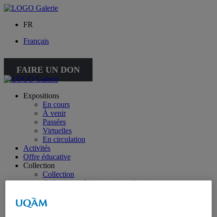
FR
Français
FAIRE UN DON
Expositions
En cours
À venir
Passées
Virtuelles
En circulation
Activités
Offre éducative
Collection
Collection
Collection spéciale : petite collection
À propos de la collection
À propos de la petite collection
Publications