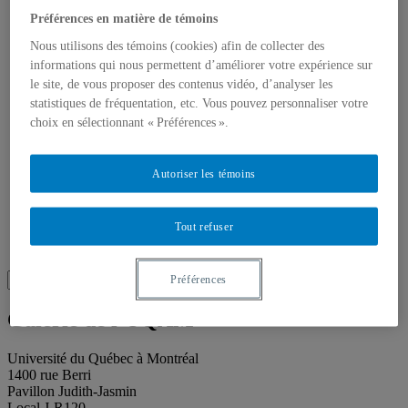
Toutes les publications
À propos des publications
Préférences en matière de témoins
À propos des Éditions les petits carnets
Nous utilisons des témoins (cookies) afin de collecter des
Actualités
informations qui nous permettent d’améliorer votre expérience sur
À propos
Accessibilité
le site, de vous proposer des contenus vidéo, d’analyser les
Contact
statistiques de fréquentation, etc. Vous pouvez personnaliser votre
Mandat
choix en sélectionnant « Préférences ».
Historique
Équipe
Proposition de projet
Autoriser les témoins
Partenaires
Plan des salles
Salle de presse
Tout refuser
Recherche
Recherche placeholder
Search
Préférences
Search
for:
Galerie de l’UQAM
Université du Québec à Montréal
1400 rue Berri
Pavillon Judith-Jasmin
Local J-R120