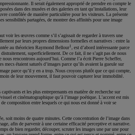
mpressionnante. Il serait également approprié de prendre en compte le
posées dans des musées et des galeries en tant qu’installations, leur
re contrôlée de manière particulière pour les visiteurs. La présente
s sensibilités partagées, de montrer des affinités pour une image
t voir les œuvres comme s’il s’agissait de regarder à travers une
lement par leurs propres dimensions formelles et narratives : entre la
1
mpruntée au théoricien Raymond Bellour
, est d’abord intéressante parce
straitement, superficiellement. De ce fait, il ne s’agit pas de nous
que nous rencontrons aujourd’hui. Comme l’a écrit Pierre Scheffer,
s mecs étaient saturés d’images parce qu’ils avaient la gueule sur
image parce qu’il y en a trop. Nous croyons plutôt que ce qui compte,
. Témoin de leur mouvement, il faut pouvoir capturer leur immobilité.
 captivants et les plus entreprenants en matière de recherche sur
élévisuel et cinématographique qu’à l’image poétique. L’accent est mis
ts de composition entre lesquels ce qui nous est donné à voir se
ée, soit moins de quatre minutes. Cette concentration de l’image dans
mage, afin de parvenir à une certaine efficacité perceptive et narrative.
 temps de bien regarder, découper, scruter les images une par une pour
es, un langage prend forme, entre ce qui est perçu et nommé, entre ce