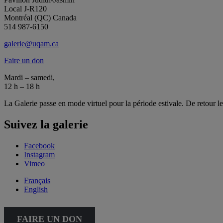
Local J-R120
Montréal (QC) Canada
514 987-6150
galerie@uqam.ca
Faire un don
Mardi – samedi,
12 h – 18 h
La Galerie passe en mode virtuel pour la période estivale. De retour l
Suivez la galerie
Facebook
Instagram
Vimeo
Français
English
FAIRE UN DON