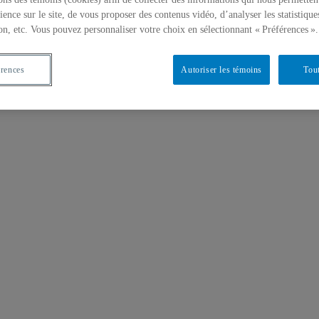
ience sur le site, de vous proposer des contenus vidéo, d’analyser les statistique
on, etc. Vous pouvez personnaliser votre choix en sélectionnant « Préférences ».
érences
Autoriser les témoins
Tout