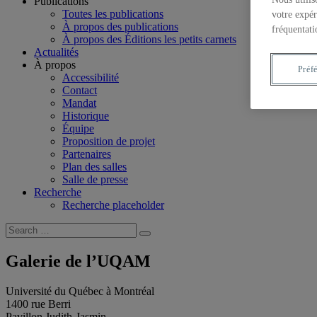
Publications
Toutes les publications
votre expér
À propos des publications
fréquentati
À propos des Éditions les petits carnets
Actualités
À propos
Préf
Accessibilité
Contact
Mandat
Historique
Équipe
Proposition de projet
Partenaires
Plan des salles
Salle de presse
Recherche
Recherche placeholder
Search
Search
for:
Galerie de l’UQAM
Université du Québec à Montréal
1400 rue Berri
Pavillon Judith-Jasmin