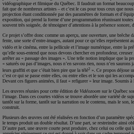
vidéographique et filmique du Québec. Il faudrait un format beaucoup
fait que de nombreux artistes – et c’est le cas pour tous ceux que nous
projection étant conditionnée par des paramètres de formats et d’équip
exposition, qui prend la forme d’une programmation réunissant toutes 
souvent très soignée, de témoigner d’attentions à la présence sonore, de
Ce projet s’offre donc comme un aperçu, une ouverture, une brèche dan
fente, une sorte d’entre-images, autant pour ce qu’elles représentent a
vidéo et le cinéma, entre la pellicule et l’image numérique, entre la p
qu’elle sous-entend que nous devons chercher en profondeur, creuser la 
arrêter au « passage des images ». Une telle notion implique que la pr
« saturés ou pas d’images, nous n’en savons rien, nous n’en saurons j
2
leurs graffiti et que c’était bien pire que la télé
». Ce propos déjoue 
c’est ce qui se passe entre elles, ou entre elles et le son qui les accom
Devant ces figures animées, il faut « refigurer » leur image. Soumis à l
Les œuvres réunies pour cette édition de
Vidéozoom
sur le Québec sont
l’image. Dans ces courtes vidéos se trouve abordée une variété de sujet
tantôt sur la forme, tantôt sur la narration ou le contenu, mais le son,
construit.
Plusieurs des œuvres ont été réalisées en fonction d’un paramètre spéc
le temps produit un double résultat. D’une part, se restreindre ainsi obl
D’autre part, une œuvre courte peut produire, chez celui ou celle qui l
apprécier pleinement ce qui est donné à voir dans un cadre temporel p