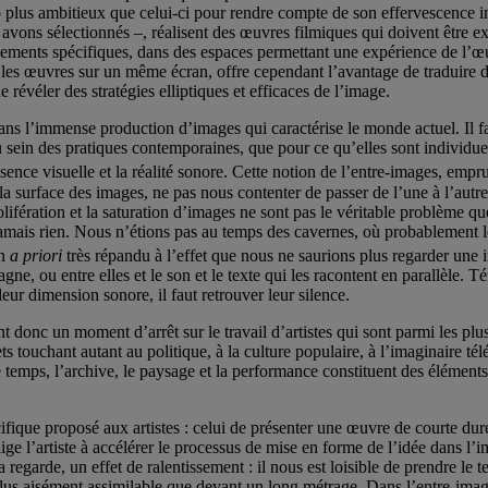
 plus ambitieux que celui-ci pour rendre compte de son effervescence i
 avons sélectionnés –, réalisent des œuvres filmiques qui doivent être ex
ements spécifiques, dans des espaces permettant une expérience de l’œuv
les œuvres sur un même écran, offre cependant l’avantage de traduire de
 révéler des stratégies elliptiques et efficaces de l’image.
s l’immense production d’images qui caractérise le monde actuel. Il fau
u sein des pratiques contemporaines, que pour ce qu’elles sont individuel
résence visuelle et la réalité sonore. Cette notion de l’entre-images, e
surface des images, ne pas nous contenter de passer de l’une à l’autre di
olifération et la saturation d’images ne sont pas le véritable problème 
amais rien. Nous n’étions pas au temps des cavernes, où probablement le
un
a priori
très répandu à l’effet que nous ne saurions plus regarder une 
pagne, ou entre elles et le son et le texte qui les racontent en parallèle
eur dimension sonore, il faut retrouver leur silence.
 donc un moment d’arrêt sur le travail d’artistes qui sont parmi les plus
s touchant autant au politique, à la culture populaire, à l’imaginaire t
 le temps, l’archive, le paysage et la performance constituent des élémen
ifique proposé aux artistes : celui de présenter une œuvre de courte dur
ige l’artiste à accélérer le processus de mise en forme de l’idée dans l’i
a regarde, un effet de ralentissement : il nous est loisible de prendre le
lus aisément assimilable que devant un long métrage. Dans l’entre-imag