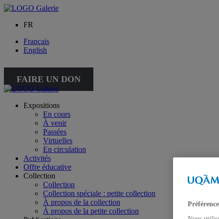
FR
Français
English
FAIRE UN DON
Expositions
En cours
À venir
Passées
Virtuelles
En circulation
Activités
Offre éducative
Collection
Collection
Collection spéciale : petite collection
À propos de la collection
Préférence
À propos de la petite collection
Nous utilis