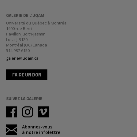
GALERIE DE L’UQAM
Université du Québec à Montréal
1400 rue Berri
Pavillon Judith-Jasmin
Local J-R120
Montréal (QC) Canada
514 987-6150
galerie@uqam.ca
FAIRE UN DON
SUIVEZ LA GALERIE
Abonnez-vous
à notre infolettre