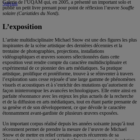
Galerie de l’UQAM qui, en 2005, a présenté un important solo et
Suivant
publié un petit livre prenant pour point de réflexion l’œuvre
Souffle
solaire (Cariatides du Nord)
.
L’exposition
L’artiste multidisciplinaire Michael Snow est une des figures les plus
inspirantes de la scène artistique des dernières décennies et la
trentaine de photographies, projections, installations
vidéographiques et œuvres sonores sélectionnées dans cette
exposition veut rendre compte du caractère multidisciplinaire et
expérimental de ce pionnier des arts médiatiques. Sa pratique
artistique, prolifique et protéiforme, trouve à se réinventer à travers
l’exploration sans cesse rejouée d’une large gamme de phénomènes
visuels et acoustiques et à s’enrichir des mutations qu’autorisent de
façon ininterrompue les avancées technologiques. Elle entre ainsi en
parfaite résonnance avec les enjeux les plus actuels de la recherche
et de la diffusion en arts médiatiques, tout en étant partie prenante de
sa genèse et de son développement, ce que dévoile le caractère
étonnamment avant-gardiste de plusieurs œuvres exposées.
Un important corpus réalisé depuis les années soixante jusqu’à tout
récemment permet de prendre la mesure de l’œuvre de Michael
Snow et de mettre en relief certains aspects récurrents de sa