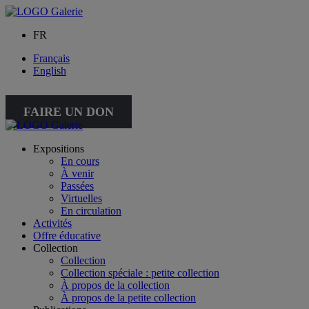
FR
Français
English
FAIRE UN DON
Expositions
En cours
À venir
Passées
Virtuelles
En circulation
Activités
Offre éducative
Collection
Collection
Collection spéciale : petite collection
À propos de la collection
À propos de la petite collection