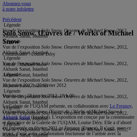
Abonnez-vous
à notre infolettre
Précédent
Légende
Vue de l’exposition
Solo Snow. Oeuvres de Michael Snow
, 2012,
Solo Snow. Œuvres de / Works of Michael
Akbank Sanat, Istanbul
Snow
Légende
Vue de l’exposition
Solo Snow. Oeuvres de Michael Snow
, 2012,
Akbank Sanat, Istanbul
Commissaire :
Louise Déry
Légende
Vue de l’exposition
Solo Snow. Oeuvres de Michael Snow
, 2012,
Artiste :
Michael Snow
Akbank Sanat, Istanbul
Légende
Akbank Sanat, Istanbul
Vue de l’exposition
Solo Snow. Oeuvres de Michael Snow
, 2012,
18 janvier 2012 - 25 février 2012
Akbank Sanat, Istanbul
Légende
Vernissage :
18 janvier 2012, 18 h 00
Vue de l’exposition
Solo Snow. Oeuvres de Michael Snow
, 2012,
Akbank Sanat, Istanbul
La Galerie de l’UQAM présente, en collaboration avec
Le Fresnoy
,
Légende
l’exposition
Solo Snow. Œuvres de / Works of Michael Snow
à
Vue de l’exposition
Solo Snow. Oeuvres de Michael Snow
, 2012,
Akbank Sanat
(Istanbul). L’exposition est conçue par la commissaire
Akbank Sanat, Istanbul
et directrice de la Galerie de l’UQAM, Louise Déry. Elle a d’abord
Légende
été présentée en février 2011 au Fresnoy (France). Il s’agit, avec ce
Vue de l’exposition
Solo Snow. Oeuvres de Michael Snow
, 2012,
projet, d’une autre collaboration fructueuse de l’artiste avec la
Akbank Sanat, Istanbul