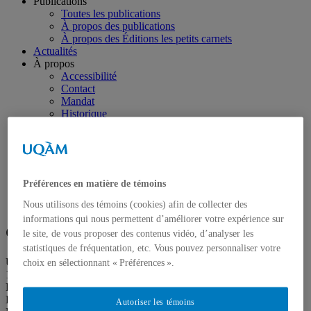
Publications
Toutes les publications
À propos des publications
À propos des Éditions les petits carnets
Actualités
À propos
Accessibilité
Contact
Mandat
Historique
Équipe
Proposition de projet
Partenaires
Plan des salles
Salle de presse
Préférences en matière de témoins
Recherche
Search
Nous utilisons des témoins (cookies) afin de collecter des
Search
for:
informations qui nous permettent d’améliorer votre expérience sur
Galerie de l’UQAM
le site, de vous proposer des contenus vidéo, d’analyser les
statistiques de fréquentation, etc. Vous pouvez personnaliser votre
Université du Québec à Montréal
choix en sélectionnant « Préférences ».
1400 rue Berri
Pavillon Judith-Jasmin
Local J-R120
Autoriser les témoins