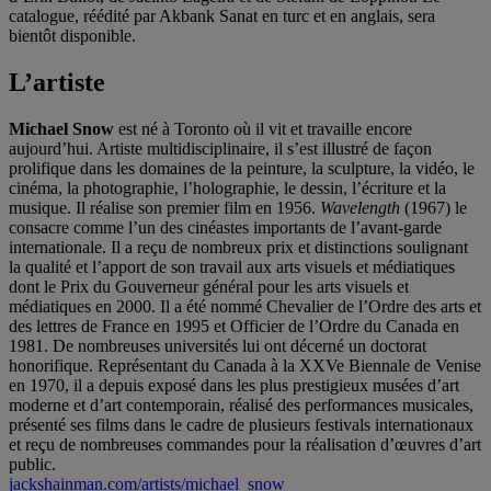
catalogue, réédité par Akbank Sanat en turc et en anglais, sera
bientôt disponible.
L’artiste
Michael Snow
est né à Toronto où il vit et travaille encore
aujourd’hui. Artiste multidisciplinaire, il s’est illustré de façon
prolifique dans les domaines de la peinture, la sculpture, la vidéo, le
cinéma, la photographie, l’holographie, le dessin, l’écriture et la
musique. Il réalise son premier film en 1956.
Wavelength
(1967) le
consacre comme l’un des cinéastes importants de l’avant-garde
internationale. Il a reçu de nombreux prix et distinctions soulignant
la qualité et l’apport de son travail aux arts visuels et médiatiques
dont le Prix du Gouverneur général pour les arts visuels et
médiatiques en 2000. Il a été nommé Chevalier de l’Ordre des arts et
des lettres de France en 1995 et Officier de l’Ordre du Canada en
1981. De nombreuses universités lui ont décerné un doctorat
honorifique. Représentant du Canada à la XXVe Biennale de Venise
en 1970, il a depuis exposé dans les plus prestigieux musées d’art
moderne et d’art contemporain, réalisé des performances musicales,
présenté ses films dans le cadre de plusieurs festivals internationaux
et reçu de nombreuses commandes pour la réalisation d’œuvres d’art
public.
jackshainman.com/artists/michael_snow