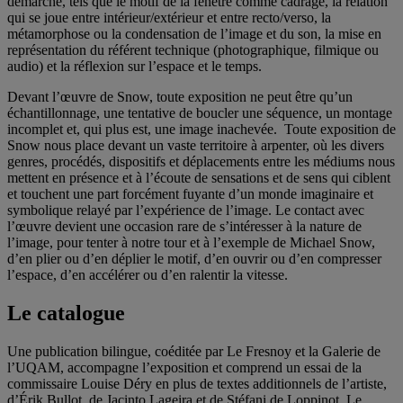
démarche, tels que le motif de la fenêtre comme cadrage, la relation
qui se joue entre intérieur/extérieur et entre recto/verso, la
métamorphose ou la condensation de l’image et du son, la mise en
représentation du référent technique (photographique, filmique ou
audio) et la réflexion sur l’espace et le temps.
Devant l’œuvre de Snow, toute exposition ne peut être qu’un
échantillonnage, une tentative de boucler une séquence, un montage
incomplet et, qui plus est, une image inachevée. Toute exposition de
Snow nous place devant un vaste territoire à arpenter, où les divers
genres, procédés, dispositifs et déplacements entre les médiums nous
mettent en présence et à l’écoute de sensations et de sens qui ciblent
et touchent une part forcément fuyante d’un monde imaginaire et
symbolique relayé par l’expérience de l’image. Le contact avec
l’œuvre devient une occasion rare de s’intéresser à la nature de
l’image, pour tenter à notre tour et à l’exemple de Michael Snow,
d’en plier ou d’en déplier le motif, d’en ouvrir ou d’en compresser
l’espace, d’en accélérer ou d’en ralentir la vitesse.
Le catalogue
Une publication bilingue, coéditée par Le Fresnoy et la Galerie de
l’UQAM, accompagne l’exposition et comprend un essai de la
commissaire Louise Déry en plus de textes additionnels de l’artiste,
d’Érik Bullot, de Jacinto Lageira et de Stéfani de Loppinot. Le