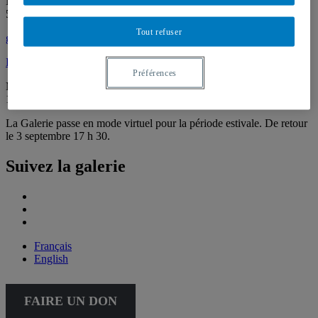
Montréal (QC) Canada
514 987-6150
Tout refuser
galerie@uqam.ca
Faire un don
Préférences
Mardi – samedi,
12 h – 18 h
La Galerie passe en mode virtuel pour la période estivale. De retour
le 3 septembre 17 h 30.
Suivez la galerie
Français
English
FAIRE UN DON