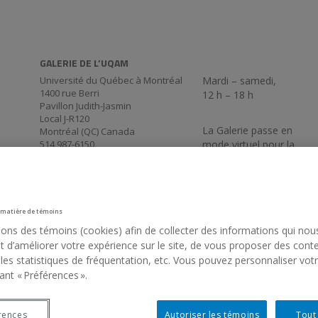
GALERIE DE L’UQAM
Université du Québec à Montréal
Mardi – samedi,
1400 rue Berri
12 h – 18 h
Pavillon Judith-Jasmin
Local J-R120
La Galerie passe en
Montréal (QC) Canada
514 987-6150
mode virtuel pour la
période estivale. De
retour le 3 septembre
17 h 30.
 matière de témoins
sons des témoins (cookies) afin de collecter des informations qui nou
 d’améliorer votre expérience sur le site, de vous proposer des cont
 les statistiques de fréquentation, etc. Vous pouvez personnaliser vot
ant « Préférences ».
rences
Autoriser les témoins
Tout