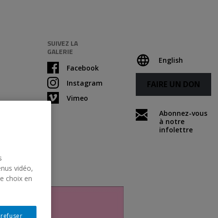
SUIVEZ LA
GALERIE
English
Facebook
Instagram
FAIRE UN DON
Vimeo
Abonnez-vous
à notre
infolettre
s
enus vidéo,
re choix en
 refuser