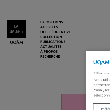
EXPOSITIONS
ACTIVITÉS
OFFRE ÉDUCATIVE
COLLECTION
PUBLICATIONS
ACTUALITÉS
À PROPOS
RECHERCHE
Préférences en
Nous utili
permettent
d’analyser
sélectionn
Préfé