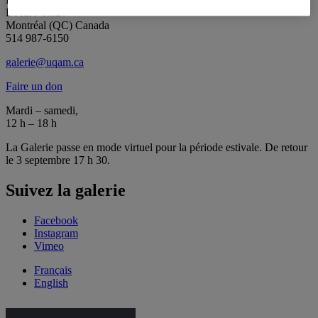
Local J-R120
Montréal (QC) Canada
514 987-6150
galerie@uqam.ca
Faire un don
Mardi – samedi,
12 h – 18 h
La Galerie passe en mode virtuel pour la période estivale. De retour
le 3 septembre 17 h 30.
Suivez la galerie
Facebook
Instagram
Vimeo
Français
English