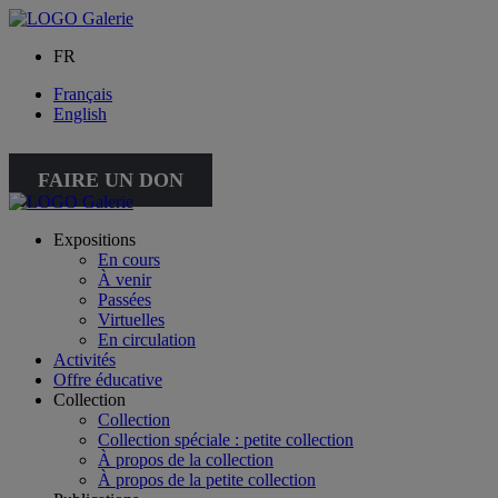
FR
Français
English
FAIRE UN DON
Expositions
En cours
À venir
Passées
Virtuelles
En circulation
Activités
Offre éducative
Collection
Collection
Collection spéciale : petite collection
À propos de la collection
À propos de la petite collection