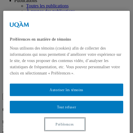
Publications
Toutes les publications
À propos des publications
À propos des Éditions les petits carnets
Actualités
À propos
Accessibilité
Contact
Préférences en matière de témoins
Mandat
Nous utilisons des témoins (cookies) afin de collecter des
Historique
Équipe
informations qui nous permettent d’améliorer votre expérience sur
Proposition de projet
le site, de vous proposer des contenus vidéo, d’analyser les
Partenaires
statistiques de fréquentation, etc. Vous pouvez personnaliser votre
Plan des salles
choix en sélectionnant « Préférences ».
Salle de presse
Recherche
Recherche placeholder
Autoriser les témoins
Search
Search
for:
Tout refuser
Galerie de l’UQAM
Université du Québec à Montréal
Préférences
1400 rue Berri
Pavillon Judith-Jasmin