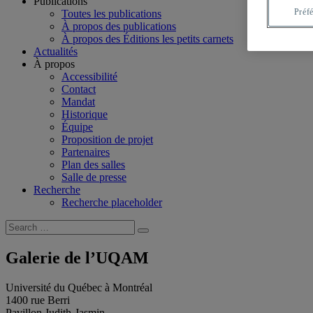
Publications
Préf
Toutes les publications
À propos des publications
À propos des Éditions les petits carnets
Actualités
À propos
Accessibilité
Contact
Mandat
Historique
Équipe
Proposition de projet
Partenaires
Plan des salles
Salle de presse
Recherche
Recherche placeholder
Search
Search
for:
Galerie de l’UQAM
Université du Québec à Montréal
1400 rue Berri
Pavillon Judith-Jasmin