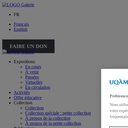
FR
Français
English
FAIRE UN DON
Expositions
En cours
À venir
Passées
Virtuelles
En circulation
Activités
Préférence
Offre éducative
Collection
Nous utilis
Collection
votre expér
Collection spéciale : petite collection
fréquentati
À propos de la collection
À propos de la petite collection