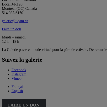
Local J-R120
Montréal (QC) Canada
514 987-6150
galerie@uqam.ca
Faire un don
Mardi – samedi,
12 h – 18 h
La Galerie passe en mode virtuel pour la période estivale. De retour l
Suivez la galerie
Facebook
Instagram
Vimeo
Français
English
FAIRE UN DON