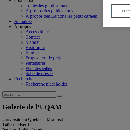
Publications
Toutes les publications
À propos des publications
Préf
À propos des Éditions les petits carnets
Actualités
À propos
Accessibilité
Contact
Mandat
Historique
Équipe
Proposition de projet
Partenaires
Plan des salles
Salle de presse
Recherche
Recherche placeholder
Search
Search
for:
Galerie de l’UQAM
Université du Québec à Montréal
1400 rue Berri
Pavillon Judith-Jasmin