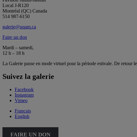
Local J-R120
Montréal (QC) Canada
514 987-6150
galerie@uqam.ca
Faire un don
Mardi – samedi,
12 h – 18 h
La Galerie passe en mode virtuel pour la période estivale. De retour l
Suivez la galerie
Facebook
Instagram
Vimeo
Français
English
FAIRE UN DON