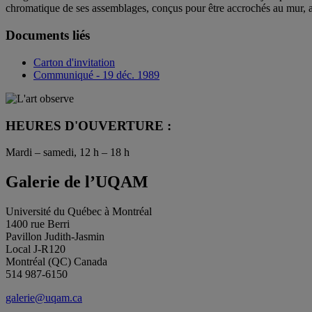
chromatique de ses assemblages, conçus pour être accrochés au mur, af
Documents liés
Carton d'invitation
Communiqué - 19 déc. 1989
HEURES D'OUVERTURE :
Mardi – samedi, 12 h – 18 h
Galerie de l’UQAM
Université du Québec à Montréal
1400 rue Berri
Pavillon Judith-Jasmin
Local J-R120
Montréal (QC) Canada
514 987-6150
galerie@uqam.ca