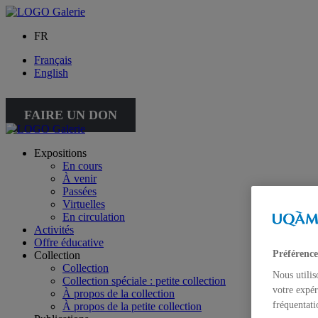
FR
Français
English
FAIRE UN DON
Expositions
En cours
À venir
Passées
Virtuelles
En circulation
Activités
Offre éducative
Préférence
Collection
Collection
Nous utilis
Collection spéciale : petite collection
votre expér
À propos de la collection
fréquentati
À propos de la petite collection