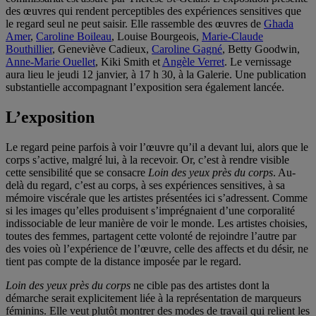
des œuvres qui rendent perceptibles des expériences sensitives que
le regard seul ne peut saisir. Elle rassemble des œuvres de
Ghada
Amer
,
Caroline Boileau
, Louise Bourgeois,
Marie-Claude
Bouthillier
, Geneviève Cadieux,
Caroline Gagné
, Betty Goodwin,
Anne-Marie Ouellet
, Kiki Smith et
Angèle Verret
. Le vernissage
aura lieu le jeudi 12 janvier, à 17 h 30, à la Galerie. Une publication
substantielle accompagnant l’exposition sera également lancée.
L’exposition
Le regard peine parfois à voir l’œuvre qu’il a devant lui, alors que le
corps s’active, malgré lui, à la recevoir. Or, c’est à rendre visible
cette sensibilité que se consacre
Loin des yeux près du corps
. Au-
delà du regard, c’est au corps, à ses expériences sensitives, à sa
mémoire viscérale que les artistes présentées ici s’adressent. Comme
si les images qu’elles produisent s’imprégnaient d’une corporalité
indissociable de leur manière de voir le monde. Les artistes choisies,
toutes des femmes, partagent cette volonté de rejoindre l’autre par
des voies où l’expérience de l’œuvre, celle des affects et du désir, ne
tient pas compte de la distance imposée par le regard.
Loin des yeux près du corps
ne cible pas des artistes dont la
démarche serait explicitement liée à la représentation de marqueurs
féminins. Elle veut plutôt montrer des modes de travail qui relient les