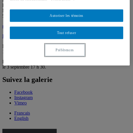
Local J-R120
Montréal (QC) Canada
514 987-6150
Autoriser les témoins
galerie@uqam.ca
Tout refuser
Faire un don
Mardi – samedi,
Préférences
12 h – 18 h
La Galerie passe en mode virtuel pour la période estivale. De retour
le 3 septembre 17 h 30.
Suivez la galerie
Facebook
Instagram
Vimeo
Français
English