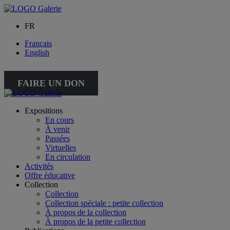
FR
Français
English
FAIRE UN DON
Expositions
En cours
À venir
Passées
Virtuelles
En circulation
Activités
Offre éducative
Collection
Collection
Collection spéciale : petite collection
À propos de la collection
À propos de la petite collection