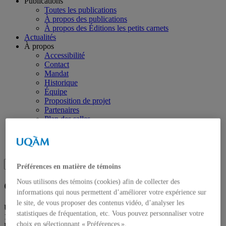
Publications
Toutes les publications
À propos des publications
À propos des Éditions les petits carnets
Actualités
À propos
Accessibilité
Contact
Mandat
Historique
Équipe
Proposition de projet
Partenaires
Plan des salles
Salle de presse
Recherche
Recherche placeholder
Search
Préférences en matière de témoins
Search
for:
Nous utilisons des témoins (cookies) afin de collecter des
Galerie de l’UQAM
informations qui nous permettent d’améliorer votre expérience sur
le site, de vous proposer des contenus vidéo, d’analyser les
Université du Québec à Montréal
statistiques de fréquentation, etc. Vous pouvez personnaliser votre
1400 rue Berri
choix en sélectionnant « Préférences ».
Pavillon Judith-Jasmin