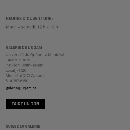
HEURES D'OUVERTURE :
Mardi – samedi, 12 h – 18 h
GALERIE DE L’UQAM
Université du Québec à Montréal
1400 rue Berri
Pavillon Judith-Jasmin
Local J-R120
Montréal (QC) Canada
514 987-6150
galerie@uqam.ca
FAIRE UN DON
SUIVEZ LA GALERIE