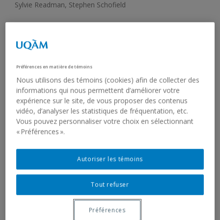
Sylvie Readman, Stephen Schofield
19 janvier 2001 - 17 février 2001
Vernissage :
18 janvier 2001, 17 h 30
Préférences en matière de témoins
Nous utilisons des témoins (cookies) afin de collecter des
informations qui nous permettent d’améliorer votre
Cette exposition propose des œuvres souvent inédites de
expérience sur le site, de vous proposer des contenus
cinq nouveaux professeurs à l’École des arts visuels et
vidéo, d’analyser les statistiques de fréquentation, etc.
médiatiques de l’UQAM. Elle fait état de leur pratique
Vous pouvez personnaliser votre choix en sélectionnant
artistique et établit le contact avec la recherche qui motive
« Préférences ».
la production de leurs œuvres.
Jean Dubois
expose
Tact
, une installation vidéo interactive
Autoriser les témoins
contrôlée à l’aide d’un écran tactile, qui permet la rencontre
et le dialogue gestuel par le toucher et la caresse entre le
Tout refuser
spectateur et un personnage situé de l’autre côté de l’écran.
Préférences
Stephen Schofield offre des sculptures et des dessins qui