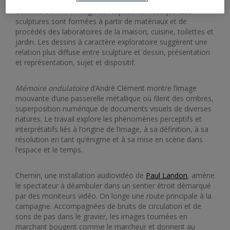
explorent l’humeur, la turbulence et l’érotisme souvent
occultés de notre image de l’espace domestique. Les
sculptures sont formées à partir de matériaux et de
procédés des laboratoires de la maison, cuisine, toilettes et
jardin. Les dessins à caractère exploratoire suggèrent une
relation plus diffuse entre sculpture et dessin, présentation
et représentation, sujet et dispositif.
Mémoire ondulatoire
d’André Clément montre l’image
mouvante d’une passerelle métallique où filent des ombres,
superposition numérique de documents visuels de diverses
natures. Le travail explore les phénomènes perceptifs et
interprétatifs liés à l’origine de l’image, à sa définition, à sa
résolution en tant qu’énigme et à sa mise en scène dans
l’espace et le temps.
Chemin, une installation audiovidéo de
Paul Landon
, amène
le spectateur à déambuler dans un sentier étroit démarqué
par des moniteurs vidéo. On longe une route principale à la
campagne. Accompagnées de bruits de circulation et de
sons de pas dans le gravier, les images tournées en
marchant bougent comme le marcheur et donnent au