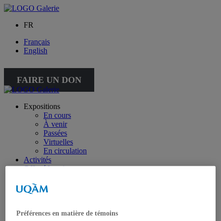
FR
Français
English
FAIRE UN DON
Expositions
En cours
À venir
Passées
Virtuelles
En circulation
Activités
Offre éducative
Collection
Collection
Collection spéciale : petite collection
À propos de la collection
À propos de la petite collection
Préférences en matière de témoins