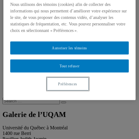
Publications
Nous utilisons des témoins (cookies) afin de collecter des
Toutes les publications
informations qui nous permettent d’améliorer votre expérience sur
À propos des publications
À propos des Éditions les petits carnets
le site, de vous proposer des contenus vidéo, d’analyser les
Actualités
statistiques de fréquentation, etc. Vous pouvez personnaliser votre
À propos
choix en sélectionnant « Préférences ».
Accessibilité
Contact
Mandat
Autoriser les témoins
Historique
Équipe
Proposition de projet
Tout refuser
Partenaires
Plan des salles
Salle de presse
Recherche
Préférences
Recherche placeholder
Search
Search
for:
Galerie de l’UQAM
Université du Québec à Montréal
1400 rue Berri
Pavillon Judith-Jasmin