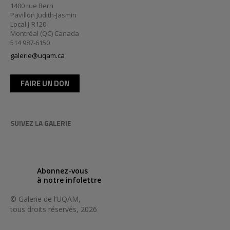
1400 rue Berri
Pavillon Judith-Jasmin
Local J-R120
Montréal (QC) Canada
514 987-6150
galerie@uqam.ca
FAIRE UN DON
SUIVEZ LA GALERIE
Abonnez-vous
à notre infolettre
© Galerie de l’UQAM,
tous droits réservés, 2026