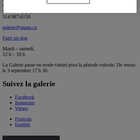
Local J-R120
Montréal (QC) Canada
514 987-6150
galerie@uqam.ca
Faire un don
Mardi – samedi,
12 h – 18 h
La Galerie passe en mode virtuel pour la période estivale. De retour
le 3 septembre 17 h 30.
Suivez la galerie
Facebook
Instagram
Vimeo
Français
English