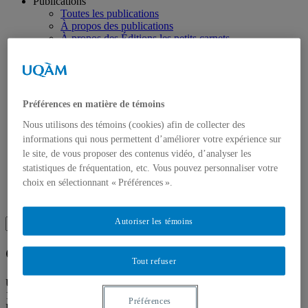
Publications
Toutes les publications
À propos des publications
À propos des Éditions les petits carnets
Actualités
À propos
Accessibilité
Contact
Mandat
Préférences en matière de témoins
Historique
Équipe
Nous utilisons des témoins (cookies) afin de collecter des
Proposition de projet
informations qui nous permettent d’améliorer votre expérience sur
Partenaires
le site, de vous proposer des contenus vidéo, d’analyser les
Plan des salles
statistiques de fréquentation, etc. Vous pouvez personnaliser votre
Salle de presse
choix en sélectionnant « Préférences ».
Recherche
Recherche placeholder
Search
Autoriser les témoins
Search
for:
Galerie de l’UQAM
Tout refuser
Université du Québec à Montréal
1400 rue Berri
Préférences
Pavillon Judith-Jasmin