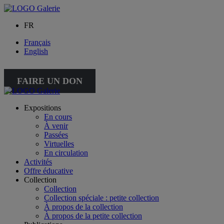
FR
Français
English
FAIRE UN DON
Expositions
En cours
À venir
Passées
Virtuelles
En circulation
Activités
Offre éducative
Collection
Collection
Collection spéciale : petite collection
À propos de la collection
À propos de la petite collection