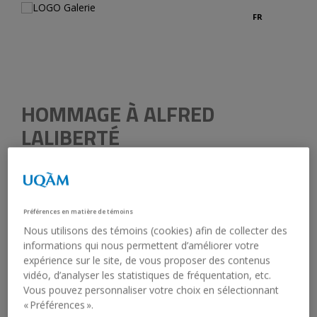
FR
Suiva
Précédent
HOMMAGE À ALFRED
LALIBERTÉ
Organisée par le Module d’histoire de l’art et le Musée du
Québec
Préférences en matière de témoins
8 septembre 1978 - 22 septembre 1978
Nous utilisons des témoins (cookies) afin de collecter des
informations qui nous permettent d’améliorer votre
expérience sur le site, de vous proposer des contenus
vidéo, d’analyser les statistiques de fréquentation, etc.
Vous pouvez personnaliser votre choix en sélectionnant
DOCUMENTS LIÉS
« Préférences ».