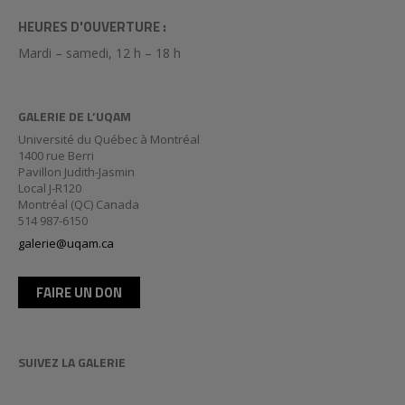
HEURES D'OUVERTURE :
Mardi – samedi, 12 h – 18 h
GALERIE DE L’UQAM
Université du Québec à Montréal
1400 rue Berri
Pavillon Judith-Jasmin
Local J-R120
Montréal (QC) Canada
514 987-6150
galerie@uqam.ca
FAIRE UN DON
SUIVEZ LA GALERIE