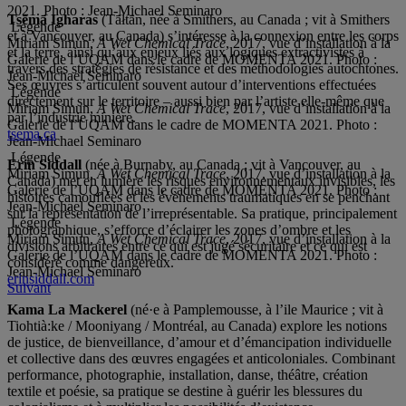
2021. Photo : Jean-Michael Seminaro
Ts̱ēmā Igharas
(Tāłtān, née à Smithers, au Canada ; vit à Smithers
Légende
et à Vancouver, au Canada) s’intéresse à la connexion entre les corps
Miriam Simun,
A Wet Chemical Trace
, 2017, vue d’installation à la
et la terre, ainsi qu’aux enjeux liés aux logiques extractivistes à
Galerie de l’UQAM dans le cadre de MOMENTA 2021. Photo :
travers des stratégies de résistance et des méthodologies autochtones.
Jean-Michael Seminaro
Ses œuvres s’articulent souvent autour d’interventions effectuées
Légende
directement sur le territoire – aussi bien par l’artiste elle-même que
Miriam Simun,
A Wet Chemical Trace
, 2017, vue d’installation à la
par l’industrie minière.
Galerie de l’UQAM dans le cadre de MOMENTA 2021. Photo :
tsema.ca
Jean-Michael Seminaro
Légende
Erin Siddall
(née à Burnaby, au Canada ; vit à Vancouver, au
Miriam Simun,
A Wet Chemical Trace
, 2017, vue d’installation à la
Canada) met en lumière les risques environnementaux invisibles, les
Galerie de l’UQAM dans le cadre de MOMENTA 2021. Photo :
histoires camouflées et les évènements traumatiques en se penchant
Jean-Michael Seminaro
sur la représentation de l’irreprésentable. Sa pratique, principalement
Légende
photographique, s’efforce d’éclairer les zones d’ombre et les
Miriam Simun,
A Wet Chemical Trace
, 2017, vue d’installation à la
divisions arbitraires entre ce qui est jugé sécuritaire et ce qui est
Galerie de l’UQAM dans le cadre de MOMENTA 2021. Photo :
considéré comme dangereux.
Jean-Michael Seminaro
erinsiddall.com
Suivant
Kama La Mackerel
(né·e à Pamplemousse, à l’ile Maurice ; vit à
Tiohtià:ke / Mooniyang / Montréal, au Canada) explore les notions
de justice, de bienveillance, d’amour et d’émancipation individuelle
et collective dans des œuvres engagées et anticoloniales. Combinant
performance, photographie, installation, danse, théâtre, création
textile et poésie, sa pratique se destine à guérir les blessures du