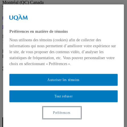
Montréal (QC) Canada
514 987-6150
galerie@uqam.ca
Faire un don
Préférences en matière de témoins
Mardi – samedi,
Nous utilisons des témoins (cookies) afin de collecter des
12 h – 18 h
informations qui nous permettent d’améliorer votre expérience sur
La Galerie passe en mode virtuel pour la période estivale. De retour
le site, de vous proposer des contenus vidéo, d’analyser les
le 3 septembre 17 h 30.
statistiques de fréquentation, etc. Vous pouvez personnaliser votre
choix en sélectionnant « Préférences ».
Suivez la galerie
Autoriser les témoins
Tout refuser
Français
English
Préférences
FAIRE UN DON