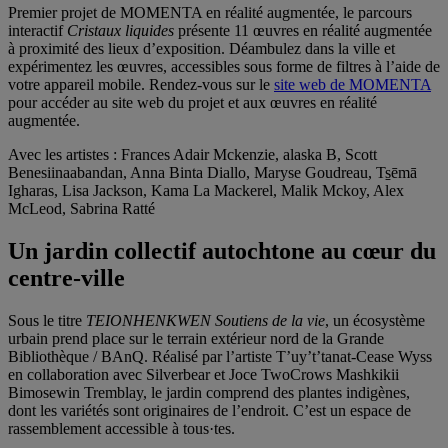
Premier projet de MOMENTA en réalité augmentée, le parcours
interactif
Cristaux liquides
présente 11 œuvres en réalité augmentée
à proximité des lieux d’exposition. Déambulez dans la ville et
expérimentez les œuvres, accessibles sous forme de filtres à l’aide de
votre appareil mobile. Rendez-vous sur le
site web de MOMENTA
pour accéder au site web du projet et aux œuvres en réalité
augmentée.
Avec les artistes : Frances Adair Mckenzie, alaska B, Scott
Benesiinaabandan, Anna Binta Diallo, Maryse Goudreau, Ts̱ēmā
Igharas, Lisa Jackson, Kama La Mackerel, Malik Mckoy, Alex
McLeod, Sabrina Ratté
Un jardin collectif autochtone au cœur du
centre-ville
Sous le titre
TEIONHENKWEN
Soutiens de la vie
, un écosystème
urbain prend place sur le terrain extérieur nord de la Grande
Bibliothèque / BAnQ. Réalisé par l’artiste T’uy’t’tanat-Cease Wyss
en collaboration avec Silverbear et Joce TwoCrows Mashkikii
Bimosewin Tremblay, le jardin comprend des plantes indigènes,
dont les variétés sont originaires de l’endroit. C’est un espace de
rassemblement accessible à tous·tes.