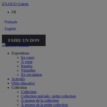
FR
Français
English
FAIRE UN DON
Expositions
En cours
À venir
Passées
Virtuelles
En circulation
Activités
Offre éducative
Collection
Collection
Collection spéciale : petite collection
À propos de la collection
À propos de la petite collection