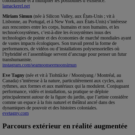
colonialisme et à multiplier les possibilités d’existence.
lamackerel.net
Miriam Simun
(née à Silicon Valley, aux États-Unis ; vit à
Lisbonne, au Portugal, et à New York, aux États-Unis) s’intéresse
aux rencontres entre les corps, humains et non humains, et les
technoécosystèmes, c’est-à-dire les écosystèmes issus des
technologies de pointe et des économies de marché mondiales ayant
de vastes impacts écologiques. Son travail prend la forme de
performances, de vidéos ou d’installations polysensorielles où
l’hybridité et l’assemblage servent d’ancrage pour penser un futur
transhumaniste.
instagram.com/seamoonseemoonsimun
Eve Tagny
(née et vit à Tiohtià:ke / Mooniyang / Montréal, au
Canada) s’intéresse à la nature, particulièrement aux cycles, aux
rythmes, aux formes et aux matériaux qui la modulent. Conjuguant
performance, vidéo et installation, sa pratique se déploie
principalement autour de la figure du jardin, que l’artiste considère
comme un espace à la fois naturel et théâtral ancré dans des
dynamiques de pouvoir et des histoires coloniales.
evetagny.com
Parcours extérieur en réalité augmentée