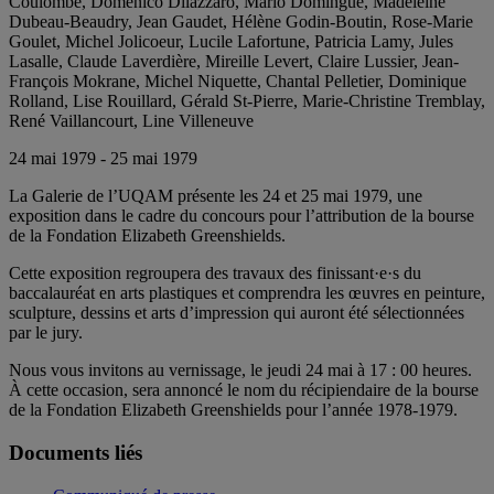
Coulombe, Domenico Dilazzaro, Mario Domingue, Madeleine
Dubeau-Beaudry, Jean Gaudet, Hélène Godin-Boutin, Rose-Marie
Goulet, Michel Jolicoeur, Lucile Lafortune, Patricia Lamy, Jules
Lasalle, Claude Laverdière, Mireille Levert, Claire Lussier, Jean-
François Mokrane, Michel Niquette, Chantal Pelletier, Dominique
Rolland, Lise Rouillard, Gérald St-Pierre, Marie-Christine Tremblay,
René Vaillancourt, Line Villeneuve
24 mai 1979 - 25 mai 1979
La Galerie de l’UQAM présente les 24 et 25 mai 1979, une
exposition dans le cadre du concours pour l’attribution de la bourse
de la Fondation Elizabeth Greenshields.
Cette exposition regroupera des travaux des finissant·e·s du
baccalauréat en arts plastiques et comprendra les œuvres en peinture,
sculpture, dessins et arts d’impression qui auront été sélectionnées
par le jury.
Nous vous invitons au vernissage, le jeudi 24 mai à 17 : 00 heures.
À cette occasion, sera annoncé le nom du récipiendaire de la bourse
de la Fondation Elizabeth Greenshields pour l’année 1978-1979.
Documents liés