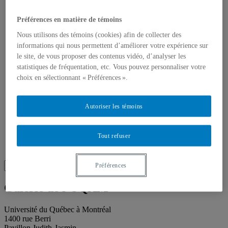
Publications
Toutes les publications
À propos des publications
Préférences en matière de témoins
À propos des Éditions les petits carnets
Nous utilisons des témoins (cookies) afin de collecter des
Actualités
informations qui nous permettent d’améliorer votre expérience sur
À propos
Accessibilité
le site, de vous proposer des contenus vidéo, d’analyser les
Contact
statistiques de fréquentation, etc. Vous pouvez personnaliser votre
Mandat
choix en sélectionnant « Préférences ».
Historique
Équipe
Proposition de projet
Autoriser les témoins
Partenaires
Plan des salles
Salle de presse
Tout refuser
Recherche
Recherche placeholder
Search
Préférences
Search
for:
Galerie de l’UQAM
Université du Québec à Montréal
1400 rue Berri
Pavillon Judith-Jasmin