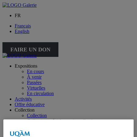
FR
Français
English
FAIRE UN DON
Expositions
En cours
À venir
Passées
Virtuelles
En circulation
Activités
Offre éducative
Collection
Collection
Collection spéciale : petite collection
À propos de la collection
À propos de la petite collection