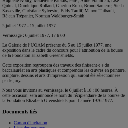
Huguette Noury, Madeleine Paradis, Pare , Anne Pontbrian, Lise
Quintal, Dominique Rolland, Guerino Ruba, Bruno Santerre, Stella
Sasseville, Christiane Sylvestre, Eddy Tardif, Manon Thibault,
Réjean Trépanier, Norman Waldburger-Smith
5 juillet 1977 - 15 juillet 1977
Vernissage :
6 juillet 1977, 17 h 00
La Galerie de l’UQAM présente du 5 au 15 juillet 1977, une
exposition dans le cadre du concours pour l’attribution de la bourse
de la Fondation Elizabeth Greenshields.
Cette exposition regroupera des travaux des finissant·e·s du
baccalauréat en arts plastiques et comprendra les œuvres en peinture,
sculpture, dessins et arts d’impression qui auront été sélectionnées
par le jury.
Nous vous invitons au vernissage, le 6 juillet à 18 : 00 heures. À
cette occasion, sera annoncé le nom du récipiendaire de la bourse de
la Fondation Elizabeth Greenshields pour l’année 1976-1977.
Documents liés
Carton d'invitation
Liste des oeuvres