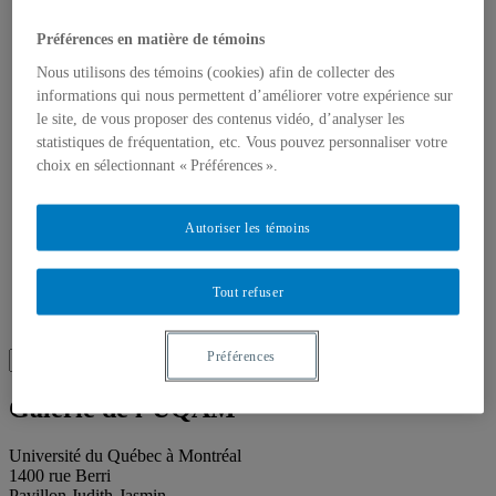
Publications
Toutes les publications
Préférences en matière de témoins
À propos des publications
À propos des Éditions les petits carnets
Nous utilisons des témoins (cookies) afin de collecter des
Actualités
informations qui nous permettent d’améliorer votre expérience sur
À propos
le site, de vous proposer des contenus vidéo, d’analyser les
Accessibilité
Contact
statistiques de fréquentation, etc. Vous pouvez personnaliser votre
Mandat
choix en sélectionnant « Préférences ».
Historique
Équipe
Proposition de projet
Autoriser les témoins
Partenaires
Plan des salles
Salle de presse
Tout refuser
Recherche
Recherche placeholder
Search
Préférences
Search
for:
Galerie de l’UQAM
Université du Québec à Montréal
1400 rue Berri
Pavillon Judith-Jasmin