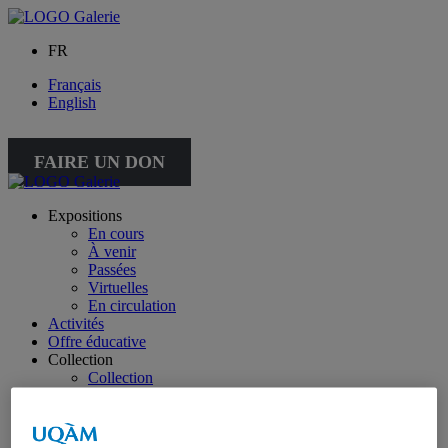
FR
Français
English
FAIRE UN DON
Expositions
En cours
À venir
Passées
Virtuelles
En circulation
Activités
Offre éducative
Collection
Collection
Collection spéciale : petite collection
À propos de la collection
À propos de la petite collection