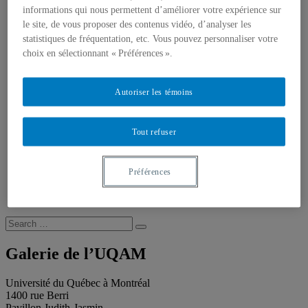
Publications
informations qui nous permettent d’améliorer votre expérience sur
Toutes les publications
le site, de vous proposer des contenus vidéo, d’analyser les
À propos des publications
À propos des Éditions les petits carnets
statistiques de fréquentation, etc. Vous pouvez personnaliser votre
Actualités
choix en sélectionnant « Préférences ».
À propos
Accessibilité
Contact
Autoriser les témoins
Mandat
Historique
Équipe
Tout refuser
Proposition de projet
Partenaires
Plan des salles
Préférences
Salle de presse
Recherche
Recherche placeholder
Search
Search
for:
Galerie de l’UQAM
Université du Québec à Montréal
1400 rue Berri
Pavillon Judith-Jasmin