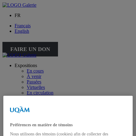
FR
Français
English
FAIRE UN DON
Expositions
En cours
À venir
Passées
Virtuelles
En circulation
Activités
Offre éducative
Collection
Collection
Collection spéciale : petite collection
Préférences en matière de témoins
À propos de la collection
À propos de la petite collection
Nous utilisons des témoins (cookies) afin de collecter des