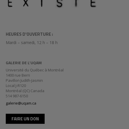
HEURES D'OUVERTURE :
Mardi – samedi, 12 h – 18 h
GALERIE DE L’UQAM
Université du Québec à Montréal
1400 rue Berri
Pavillon Judith-Jasmin
Local J-R120
Montréal (QC) Canada
514 987-6150
galerie@uqam.ca
FAIRE UN DON