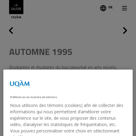
FR
Suiva
Légende
Précédent
AUTOMNE 1995
Étudiantes et étudiants du baccalauréat en arts visuels,
UQAM
8 décembre 1995 - 21 décembre 1995
Préférences en matière de témoins
Vernissage :
7 décembre 1995, 20 h 00
Nous utilisons des témoins (cookies) afin de collecter des
informations qui nous permettent d’améliorer votre
expérience sur le site, de vous proposer des contenus
vidéo, d’analyser les statistiques de fréquentation, etc.
Vous pouvez personnaliser votre choix en sélectionnant