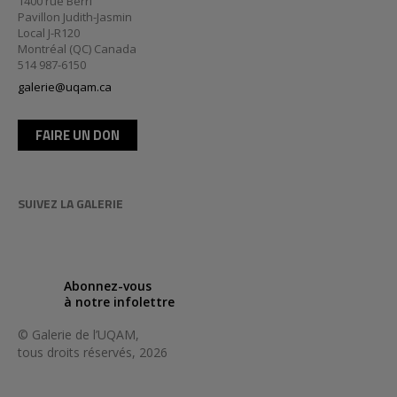
1400 rue Berri
Pavillon Judith-Jasmin
Local J-R120
Montréal (QC) Canada
514 987-6150
galerie@uqam.ca
FAIRE UN DON
SUIVEZ LA GALERIE
Abonnez-vous
à notre infolettre
© Galerie de l’UQAM,
tous droits réservés, 2026