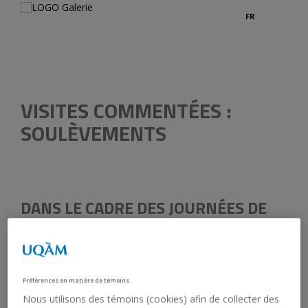
FR
Légend
VISITES COMMENTÉES :
SOULÈVEMENTS
DANS LE CADRE DES JOURNÉES DE
LA CULTURE
29 septembre 2018, 13 h 00 - 16 h 00
Galerie de l’UQAM et Cinémathèque québécoise
Préférences en matière de témoins
Entrée libre
Nous utilisons des témoins (cookies) afin de collecter des