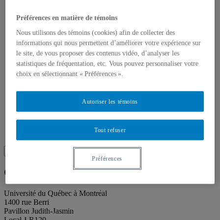
Toutes les publications
À propos des publications
Préférences en matière de témoins
À propos des Éditions les petits carnets
Actualités
Nous utilisons des témoins (cookies) afin de collecter des
À propos
informations qui nous permettent d’améliorer votre expérience sur
Accessibilité
le site, de vous proposer des contenus vidéo, d’analyser les
Contact
Mandat
statistiques de fréquentation, etc. Vous pouvez personnaliser votre
Historique
choix en sélectionnant « Préférences ».
Équipe
Proposition de projet
Partenaires
Autoriser les témoins
Plan des salles
Salle de presse
Recherche
Tout refuser
Recherche placeholder
Search
Search
for:
Préférences
Galerie de l’UQAM
Université du Québec à Montréal
1400 rue Berri
Pavillon Judith-Jasmin
Local J-R120