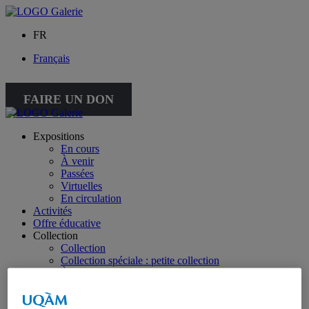
FR
Français
FAIRE UN DON
Expositions
En cours
À venir
Passées
Virtuelles
En circulation
Activités
Offre éducative
Collection
Collection
Collection spéciale : petite collection
À propos de la collection
À propos de la petite collection
Publications