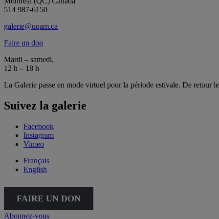
Montréal (QC) Canada
514 987-6150
galerie@uqam.ca
Faire un don
Mardi – samedi,
12 h – 18 h
La Galerie passe en mode virtuel pour la période estivale. De retour l
Suivez la galerie
Facebook
Instagram
Vimeo
Français
English
FAIRE UN DON
Abonnez-vous