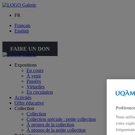
FR
Français
English
FAIRE UN DON
Expositions
En cours
À venir
Passées
Virtuelles
En circulation
Activités
Offre éducative
Collection
Préférence
Collection
Nous utilis
Collection spéciale : petite collection
votre expér
À propos de la collection
À propos de la petite collection
fréquentati