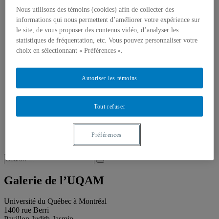
Publications
Toutes les publications
Nous utilisons des témoins (cookies) afin de collecter des
À propos des publications
informations qui nous permettent d’améliorer votre expérience sur
À propos des Éditions les petits carnets
le site, de vous proposer des contenus vidéo, d’analyser les
Actualités
statistiques de fréquentation, etc. Vous pouvez personnaliser votre
À propos
choix en sélectionnant « Préférences ».
Accessibilité
Contact
Mandat
Autoriser les témoins
Historique
Équipe
Proposition de projet
Partenaires
Tout refuser
Plan des salles
Salle de presse
Recherche
Préférences
Recherche placeholder
Search
Search
for:
Galerie de l’UQAM
Université du Québec à Montréal
1400 rue Berri
Pavillon Judith-Jasmin