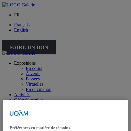
FR
Français
English
FAIRE UN DON
Expositions
En cours
À venir
Passées
Virtuelles
En circulation
Activités
Offre éducative
Collection
Collection
Collection spéciale : petite collection
À propos de la collection
À propos de la petite collection
Préférences en matière de témoins