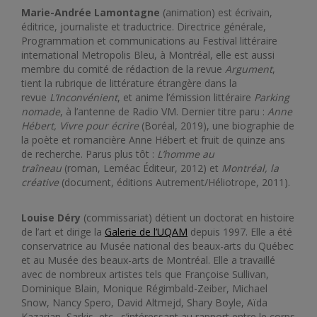
Marie-Andrée Lamontagne
(animation) est écrivain,
éditrice, journaliste et traductrice. Directrice générale,
Programmation et communications au Festival littéraire
international Metropolis Bleu, à Montréal, elle est aussi
membre du comité de rédaction de la revue
Argument
,
tient la rubrique de littérature étrangère dans la
revue
L’Inconvénient
, et anime l’émission littéraire
Parking
nomade
, à l’antenne de Radio VM. Dernier titre paru :
Anne
Hébert, Vivre pour écrire
(Boréal, 2019), une biographie de
la poète et romancière Anne Hébert et fruit de quinze ans
de recherche. Parus plus tôt :
L’homme au
traîneau
(roman, Leméac Éditeur, 2012) et
Montréal, la
créative
(document, éditions Autrement/Héliotrope, 2011).
Louise Déry
(commissariat) détient un doctorat en histoire
de l’art et dirige la
Galerie de l’UQAM
depuis 1997. Elle a été
conservatrice au Musée national des beaux-arts du Québec
et au Musée des beaux-arts de Montréal. Elle a travaillé
avec de nombreux artistes tels que Françoise Sullivan,
Dominique Blain, Monique Régimbald-Zeiber, Michael
Snow, Nancy Spero, David Altmejd, Shary Boyle, Aïda
Kazarian, Sarkis, etc., s’intéressant au rapport entre le corps