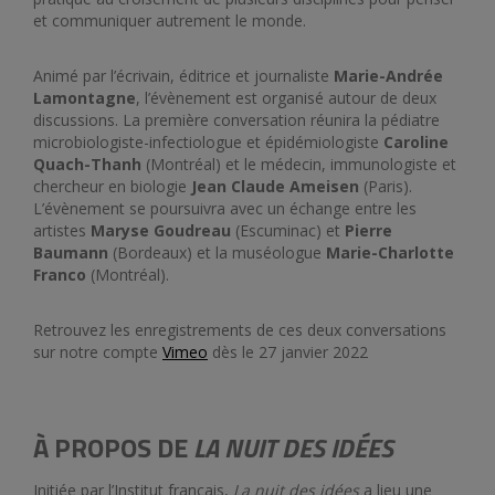
et communiquer autrement le monde.
Animé par l’écrivain, éditrice et journaliste
Marie-Andrée
Lamontagne
, l’évènement est organisé autour de deux
discussions. La première conversation réunira la pédiatre
microbiologiste-infectiologue et épidémiologiste
Caroline
Quach-Thanh
(Montréal) et le médecin, immunologiste et
chercheur en biologie
Jean Claude Ameisen
(Paris).
L’évènement se poursuivra avec un échange entre les
artistes
Maryse Goudreau
(Escuminac) et
Pierre
Baumann
(Bordeaux) et la muséologue
Marie-Charlotte
Franco
(Montréal).
Retrouvez les enregistrements de ces deux conversations
sur notre compte
Vimeo
dès le 27 janvier 2022
À PROPOS DE
LA NUIT DES IDÉES
Initiée par l’Institut français,
La nuit des idées
a lieu une