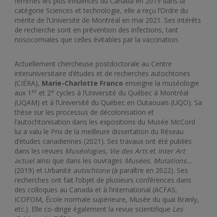
femmes les plus influentes du Canada en 2019 dans la
catégorie Sciences et technologie, elle a reçu l’Ordre du
mérite de l’Université de Montréal en mai 2021. Ses intérêts
de recherche sont en prévention des infections, tant
nosocomiales que celles évitables par la vaccination.
Actuellement chercheuse postdoctorale au Centre
interuniversitaire d’études et de recherches autochtones
(CIÉRA),
Marie-Charlotte Franco
enseigne la muséologie
er
e
aux 1
et 2
cycles à l’Université du Québec à Montréal
(UQAM) et à l’Université du Québec en Outaouais (UQO). Sa
thèse sur les processus de décolonisation et
l’autochtonisation dans les expositions du Musée McCord
lui a valu le Prix de la meilleure dissertation du Réseau
d’études canadiennes (2021). Ses travaux ont été publiés
dans les revues
Muséologies
,
Vie des Arts
et
Inter Art
actuel
ainsi que dans les ouvrages
Musées, Mutations…
(2019) et Urbanité
autochtone
(à paraître en 2022). Ses
recherches ont fait l’objet de plusieurs conférences dans
des colloques au Canada et à l’international (ACFAS,
ICOFOM, École normale supérieure, Musée du quai Branly,
etc.). Elle co-dirige également la revue scientifique
Les