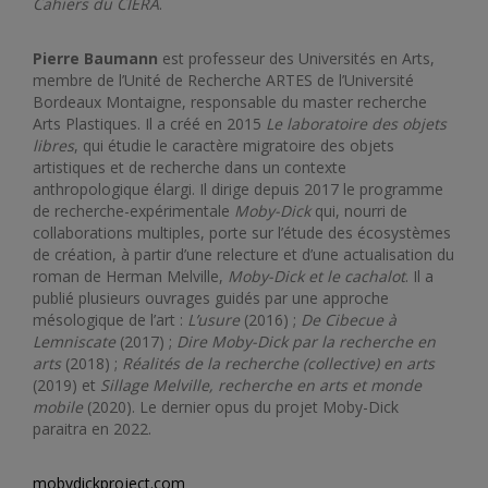
Cahiers du CIÉRA
.
Pierre Baumann
est professeur des Universités en Arts,
membre de l’Unité de Recherche ARTES de l’Université
Bordeaux Montaigne, responsable du master recherche
Arts Plastiques. Il a créé en 2015
Le laboratoire des objets
libres
, qui étudie le caractère migratoire des objets
artistiques et de recherche dans un contexte
anthropologique élargi. Il dirige depuis 2017 le programme
de recherche-expérimentale
Moby-Dick
qui, nourri de
collaborations multiples, porte sur l’étude des écosystèmes
de création, à partir d’une relecture et d’une actualisation du
roman de Herman Melville,
Moby-Dick et le cachalot
. Il a
publié plusieurs ouvrages guidés par une approche
mésologique de l’art :
L’usure
(2016)
;
De Cibecue à
Lemniscate
(2017)
;
Dire Moby-Dick par la recherche en
arts
(2018) ;
Réalités de la recherche (collective) en arts
(2019) et
Sillage Melville, recherche en arts et monde
mobile
(2020). Le dernier opus du projet Moby-Dick
paraitra en 2022.
mobydickproject.com