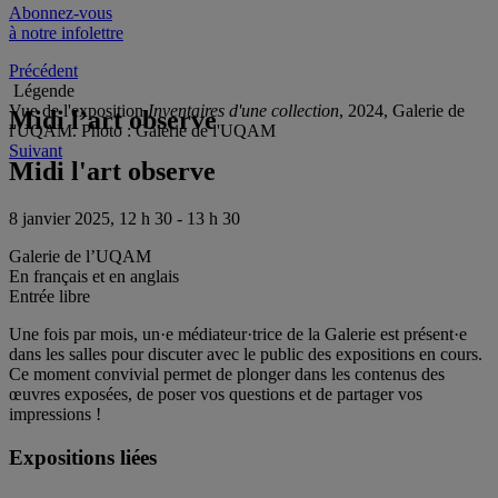
Abonnez-vous
à notre infolettre
Précédent
Légende
Vue de l'exposition
Inventaires d'une collection
, 2024, Galerie de
Midi l’art observe
l'UQAM. Photo : Galerie de l'UQAM
Suivant
Midi l'art observe
8 janvier 2025, 12 h 30 - 13 h 30
Galerie de l’UQAM
En français et en anglais
Entrée libre
Une fois par mois, un·e médiateur·trice de la Galerie est présent·e
dans les salles pour discuter avec le public des expositions en cours.
Ce moment convivial permet de plonger dans les contenus des
œuvres exposées, de poser vos questions et de partager vos
impressions !
Expositions liées