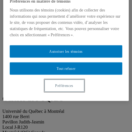
Publications
Préférences en matière de témoins
Toutes les publications
Nous utilisons des témoins (cookies) afin de collecter des
À propos des publications
À propos des Éditions les petits carnets
informations qui nous permettent d’améliorer votre expérience sur
Actualités
le site, de vous proposer des contenus vidéo, d’analyser les
À propos
statistiques de fréquentation, etc. Vous pouvez personnaliser votre
Accessibilité
choix en sélectionnant « Préférences ».
Contact
Mandat
Historique
Autoriser les témoins
Équipe
Proposition de projet
Partenaires
Tout refuser
Plan des salles
Salle de presse
Recherche
Search
Préférences
Search
for:
Galerie de l’UQAM
Université du Québec à Montréal
1400 rue Berri
Pavillon Judith-Jasmin
Local J-R120