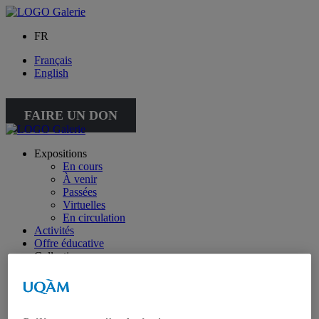
FR
Français
English
FAIRE UN DON
Expositions
En cours
À venir
Passées
Virtuelles
En circulation
Activités
Offre éducative
Collection
Collection
Collection spéciale : petite collection
À propos de la collection
À propos de la petite collection