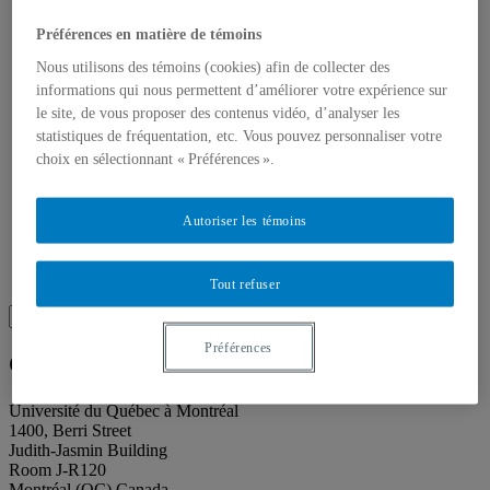
About our publications
About Éditions les petits carnets
Préférences en matière de témoins
News
About
Nous utilisons des témoins (cookies) afin de collecter des
Accessibility
informations qui nous permettent d’améliorer votre expérience sur
Contact
le site, de vous proposer des contenus vidéo, d’analyser les
Mandate
statistiques de fréquentation, etc. Vous pouvez personnaliser votre
History
Staff
choix en sélectionnant « Préférences ».
Project Proposals
Support
Floor plans
Autoriser les témoins
Press
Search
Recherche placeholder
Tout refuser
Search
Search
for:
Préférences
Galerie de l’UQAM
Université du Québec à Montréal
1400, Berri Street
Judith-Jasmin Building
Room J-R120
Montréal (QC) Canada