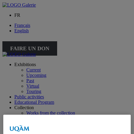
FR
Français
English
FAIRE UN DON
Exhibitions
Current
Upcoming
Past
Virtual
Touring
Public activities
Educational Program
Collection
Works from the collection
About the Collection
Publications
All publications