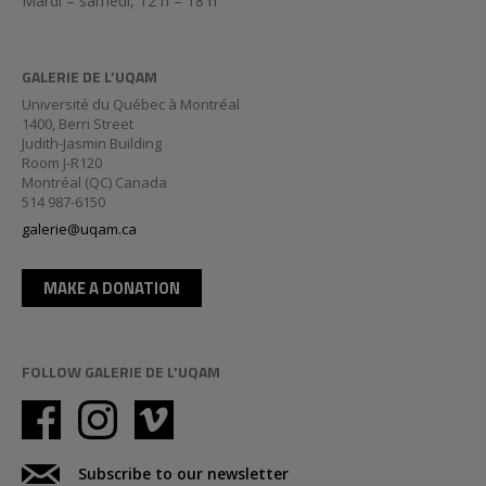
Mardi – samedi, 12 h – 18 h
GALERIE DE L’UQAM
Université du Québec à Montréal
1400, Berri Street
Judith-Jasmin Building
Room J-R120
Montréal (QC) Canada
514 987-6150
galerie@uqam.ca
MAKE A DONATION
FOLLOW GALERIE DE L'UQAM
Subscribe to our newsletter