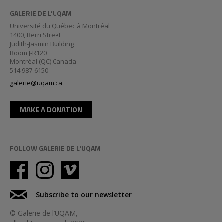
GALERIE DE L’UQAM
Université du Québec à Montréal
1400, Berri Street
Judith-Jasmin Building
Room J-R120
Montréal (QC) Canada
514 987-6150
galerie@uqam.ca
MAKE A DONATION
FOLLOW GALERIE DE L'UQAM
Subscribe to our newsletter
© Galerie de l’UQAM,