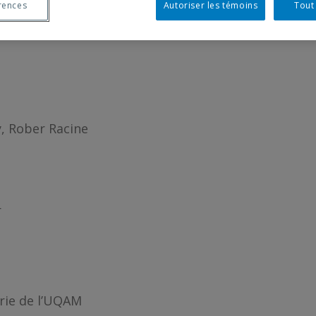
NE. FANTASMES
rences
Autoriser les témoins
Tout
ry, Rober Racine
r
erie de l’UQAM