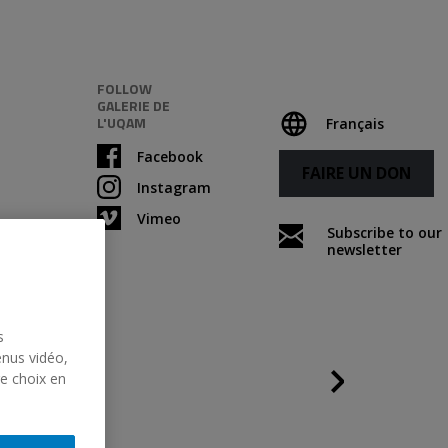
FOLLOW
GALERIE DE
L'UQAM
Français
Facebook
FAIRE UN DON
Instagram
Vimeo
Subscribe to our
newsletter
s
enus vidéo,
Following
re choix en