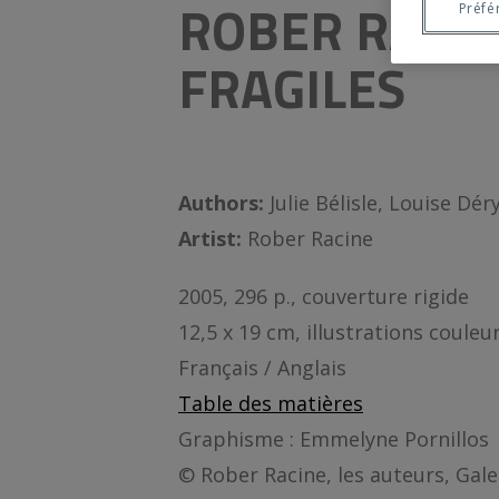
ROBER RACI
Préfé
FRAGILES
Authors:
Julie Bélisle, Louise Dé
Artist:
Rober Racine
2005, 296 p., couverture rigide
12,5 x 19 cm, illustrations couleu
Français / Anglais
Table des matières
Graphisme : Emmelyne Pornillos
© Rober Racine, les auteurs, Gal