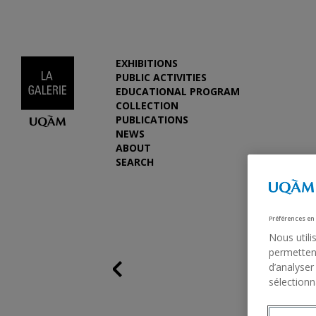
EXHIBITIONS
PUBLIC ACTIVITIES
EDUCATIONAL PROGRAM
COLLECTION
PUBLICATIONS
NEWS
ABOUT
SEARCH
Préférences en
Nous utili
permettent
d’analyser
Previous
sélectionn