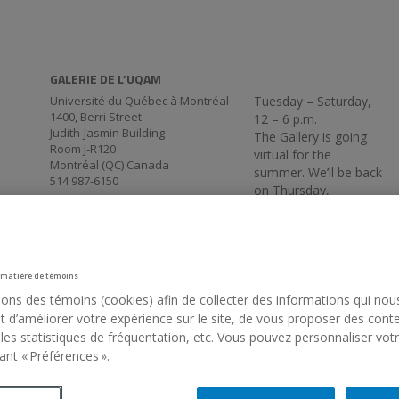
GALERIE DE L’UQAM
Université du Québec à Montréal
Tuesday – Saturday,
1400, Berri Street
12 – 6 p.m.
Judith-Jasmin Building
The Gallery is going
Room J-R120
virtual for the
Montréal (QC) Canada
summer. We’ll be back
514 987-6150
on Thursday,
September 3, at 5:30
p.m.
 matière de témoins
sons des témoins (cookies) afin de collecter des informations qui nou
 d’améliorer votre expérience sur le site, de vous proposer des cont
 les statistiques de fréquentation, etc. Vous pouvez personnaliser vot
ant « Préférences ».