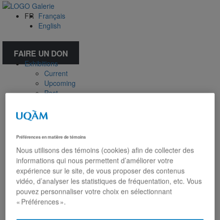
FR
Français
English
FAIRE UN DON
Exhibitions
Current
Upcoming
Past
Virtual
Touring
Public activities
Educational Program
Préférences en matière de témoins
Collection
Nous utilisons des témoins (cookies) afin de collecter des
Works from the collection
informations qui nous permettent d’améliorer votre
About the Collection
expérience sur le site, de vous proposer des contenus
Publications
vidéo, d’analyser les statistiques de fréquentation, etc. Vous
All publications
About our publications
pouvez personnaliser votre choix en sélectionnant
About Éditions les petits carnets
« Préférences ».
News