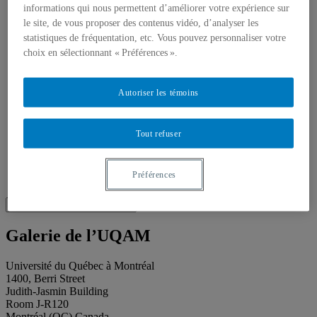
About our publications
informations qui nous permettent d’améliorer votre expérience sur
About Éditions les petits carnets
le site, de vous proposer des contenus vidéo, d’analyser les
News
statistiques de fréquentation, etc. Vous pouvez personnaliser votre
About
Accessibility
choix en sélectionnant « Préférences ».
Contact
Mandate
History
Autoriser les témoins
Staff
Project Proposals
Support
Tout refuser
Floor plans
Press
Search
Préférences
Recherche placeholder
Search
Search
for:
Galerie de l’UQAM
Université du Québec à Montréal
1400, Berri Street
Judith-Jasmin Building
Room J-R120
Montréal (QC) Canada