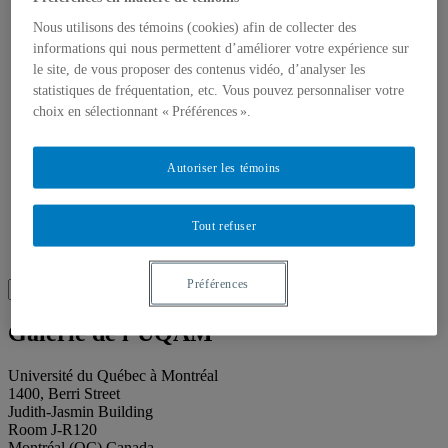
About our publications
About Éditions les petits carnets
Nous utilisons des témoins (cookies) afin de collecter des
News
informations qui nous permettent d’améliorer votre expérience sur
About
le site, de vous proposer des contenus vidéo, d’analyser les
Accessibility
statistiques de fréquentation, etc. Vous pouvez personnaliser votre
Contact
Mandate
choix en sélectionnant « Préférences ».
History
Staff
Project Proposals
Autoriser les témoins
Support
Floor plans
Press
Tout refuser
Search
Recherche placeholder
Préférences
Search
Search
for:
Galerie de l’UQAM
Université du Québec à Montréal
1400, Berri Street
Judith-Jasmin Building
Room J-R120
Montréal (QC) Canada