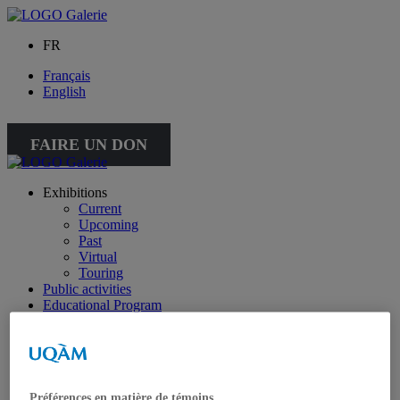
FR
Français
English
FAIRE UN DON
Exhibitions
Current
Upcoming
Past
Virtual
Touring
Public activities
Educational Program
Collection
Works from the collection
About the Collection
Publications
All publications
Préférences en matière de témoins