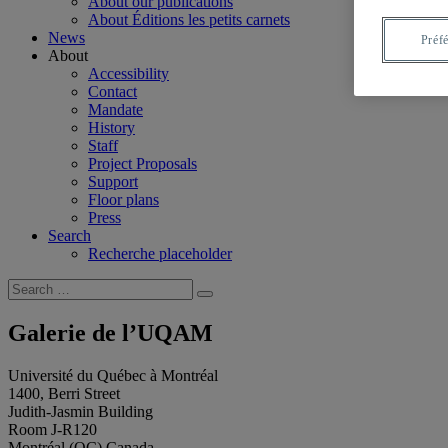
About our publications
About Éditions les petits carnets
News
Préf
About
Accessibility
Contact
Mandate
History
Staff
Project Proposals
Support
Floor plans
Press
Search
Recherche placeholder
Search
Search
for:
Galerie de l’UQAM
Université du Québec à Montréal
1400, Berri Street
Judith-Jasmin Building
Room J-R120
Montréal (QC) Canada