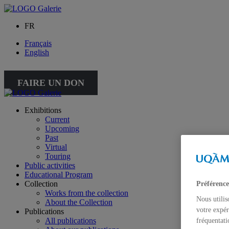
FR
Français
English
FAIRE UN DON
Exhibitions
Current
Upcoming
Past
Virtual
Touring
Public activities
Educational Program
Collection
Préférence
Works from the collection
Nous utilis
About the Collection
votre expér
Publications
All publications
fréquentati